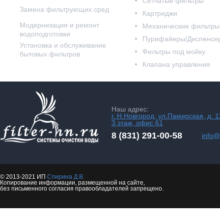
Сетчатые фильтры
Замена фильтрующих сред
Картриджи
Модернизация и ремонт
Механические фильтры
водоподготовки
Пурифайеры/Диспенсе
Установка и обслуживание
Фильтры под мойку
бытовых фильтров
Клапана управления
Наш адрес:
г. Н.Новгород, ул.Памирская, д. 1
3 этаж, офис 61
8 (831) 291-00-58
info@f
© 2013-2021 ИП
Спирина Д.В.
Копирование информации, размещенной на сайте,
без письменного согласия правообладателей запрещено.