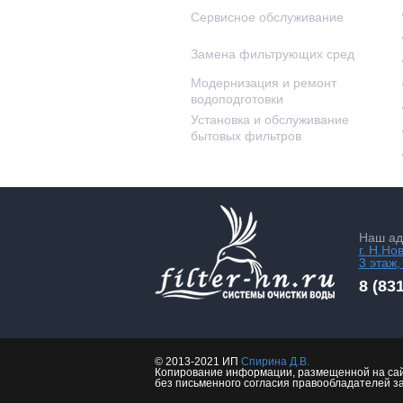
Сервисное обслуживание
Замена фильтрующих сред
Модернизация и ремонт
водоподготовки
Установка и обслуживание
бытовых фильтров
Наш ад
г. Н.Но
3 этаж,
8 (83
© 2013-2021 ИП
Спирина Д.В.
Копирование информации, размещенной на сай
без письменного согласия правообладателей з