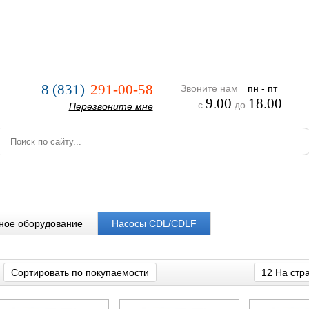
нии
Услуги
Оплата и доставка
Реализованные проекты
8 (831)
291-00-58
Звоните нам
пн - пт
9.00
18.00
с
до
Перезвоните мне
ное оборудование
Насосы CDL/CDLF
Сортировать по покупаемости
12 На стр