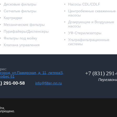
Дисковые фильтры
Насосы CDL/CDLF
Сетчатые фильтры
Центробежные скважинные
насосы
Картриджи
Дозирующие и Воздушные
Механические фильтры
насосы
Пурифайеры/Диспенсеры
УФ-Стерилизаторы
Фильтры под мойку
Ультрафильтрационные
системы
Клапана управления
рес:
+7 (831) 291
вгород, ул.Памирская, д. 11, литераS,
 офис 61
Перезвон
1) 291-00-58
info@filter-nn.ru
те,
апрещено.