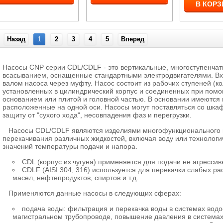
В КОРЗ
1
Назад
2
3
4
5
Вперед
Насосы CNP серии CDL/CDLF
- это вертикальные, многоступенча
всасыванием, оснащенные стандартными электродвигателями. Вхо
валом насоса через муфту. Насос состоит из рабочих ступеней (к
установленных в цилиндрический корпус и соединенных при помо
основанием или плитой и головной частью. В основании имеются 
расположенные на одной оси. Насосы могут поставляться со шк
защиту от "сухого хода", несовпадения фаз и перегрузки.
Насосы CDL/CDLF
являются изделиями многофункционального 
перекачивания различных жидкостей, включая воду или технолог
значений температуры подачи и напора.
CDL (корпус из чугуна) применяется для подачи не агрессив
CDLF (AISI 304, 316) используется для перекачки слабых ра
масел, нефтепродуктов, спиртов и т.д.
Применяются данные насосы в следующих сферах:
подача воды: фильтрация и перекачка воды в системах вод
магистральном трубопроводе, повышение давления в система