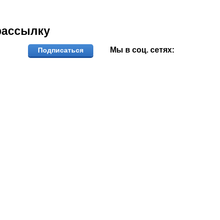
рассылку
Мы в соц. сетях:
Подписаться
ОЖЕМ ВЫБРАТЬ И КУПИТЬ ФИ
тветим на вопросы, примем заказ по телефо