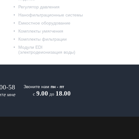
Регулятор давления
Нанофильтрационные системы
Емкостное оборудование
Комплекты умягчения
Комплекты фильтрации
Модули EDI
(электродеионизация воды)
-00-58
Звоните нам
пн - пт
9.00
18.00
ите мне
с
до