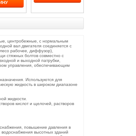
ИНУ
тые, центробежные, с нормальным
дной вал двигателя соединяется с
олесо рабочее, диффузор),
щи стяжных болтов совместно с
входной и выходной патрубки,
афом управления, обеспечивающим
назначения. Используются для
ическую жидкость в широком диапазоне
ной жидкости.
створов кислот и щелочей, растворов
оснабжения, повышение давления в
х водоснабжения высотных зданий