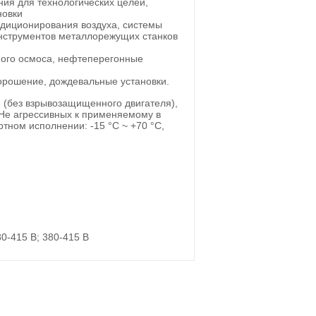
я для технологических целей,
новки
диционирования воздуха, системы
инструментов металлорежущих станков
ного осмоса, нефтеперегонные
орошение, дождевальные установки.
 (без взрывозащищенного двигателя),
Не агрессивных к применяемому в
тном исполнении: -15 °С ~ +70 °С,
80-415 В; 380-415 В