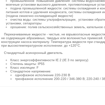
промышленное повышение давления: системы водоснабжени
моечные установки высокого давления, противопожарные уста
подача промышленной жидкости: системы охлаждения и кон
питания котлов и удаления конденсата, системы охлаждения 
(подача смазочно-охлаждающей жидкости)
очистка воды: системы ультрафильтрации, установки обрат
установки, сепараторы
орошение: полив сельскохозяйственных земель, капельное 
Перекачиваемые жидкости - чистые, не взрывоопасные жидкости
не содержащие абразивных, твердых или волокнистых примесей. 
конструкции насоса материалу. Температура жидкости при стандар
при высокотемпературном исполнении: до +120°С.
Стандартный асинхронный двигатель.
Класс энергоэффективности IE 2 (IE 3 по запросу)
Степень защиты: IP55
Класс изоляции: F
Стандартное напряжение:
однофазное исполнение 220-230 В
трехфазное исполнение 200-220 / 346-380 В; 220-240 / 3