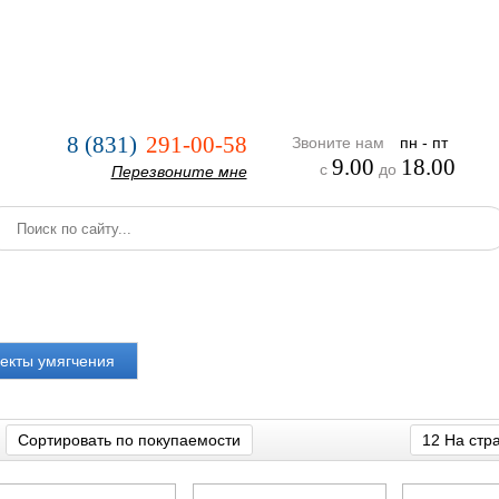
нии
Услуги
Оплата и доставка
Реализованные проекты
8 (831)
291-00-58
Звоните нам
пн - пт
9.00
18.00
с
до
Перезвоните мне
екты умягчения
Сортировать по покупаемости
12 На стр