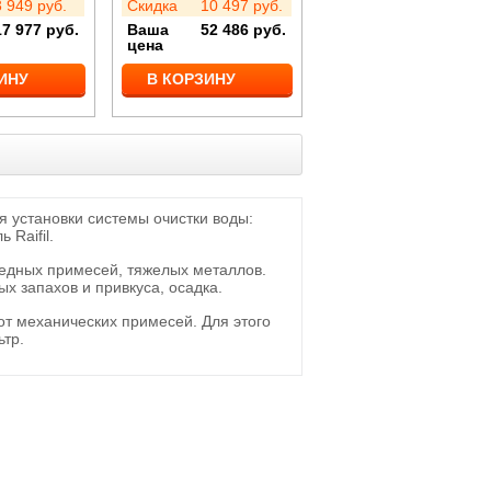
3 949
руб.
Скидка
10 497
руб.
17 977
руб.
Ваша
52 486
руб.
цена
ИНУ
В КОРЗИНУ
 установки системы очистки воды:
Raifil.
вредных примесей, тяжелых металлов.
х запахов и привкуса, осадка.
от механических примесей. Для этого
ьтр.