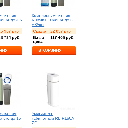
мягчения
Комплект умягчения
ture до 4,5
Runxin+Canature до 6
м3/час
15 967
руб.
Скидка
22 897
руб.
83 734
руб.
Ваша
117 406
руб.
цена
ИНУ
В КОРЗИНУ
мягчения
Умягчитель
ature до 15
кабинетный RL-R150A-
ZG