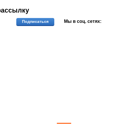
рассылку
Мы в соц. сетях:
Подписаться
ОЖЕМ ВЫБРАТЬ И КУПИТЬ ФИ
тветим на вопросы, примем заказ по телефо