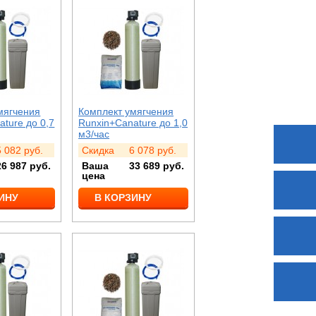
мягчения
Комплект умягчения
ture до 0,7
Runxin+Canature до 1,0
м3/час
5 082
руб.
Скидка
6 078
руб.
26 987
руб.
Ваша
33 689
руб.
цена
ИНУ
В КОРЗИНУ