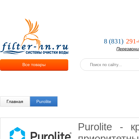
О компании
Услуги
Оплата и
8 (831)
291-
Перезвон
Все товары
Главная
Purolite
Purolite - 
приоритет