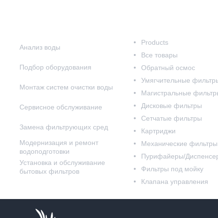
Наши услуги
Наш каталог
Products
Анализ воды
Все товары
Подбор оборудования
Обратный осмос
Умягчительные фильтр
Монтаж систем очистки воды
Магистральные фильтр
Дисковые фильтры
Сервисное обслуживание
Сетчатые фильтры
Замена фильтрующих сред
Картриджи
Модернизация и ремонт
Механические фильтры
водоподготовки
Пурифайеры/Диспенсе
Установка и обслуживание
Фильтры под мойку
бытовых фильтров
Клапана управления