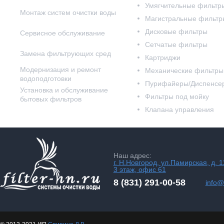
Умягчительные фильтр
Монтаж систем очистки воды
Магистральные фильтр
Дисковые фильтры
Сервисное обслуживание
Сетчатые фильтры
Замена фильтрующих сред
Картриджи
Модернизация и ремонт
Механические фильтры
водоподготовки
Пурифайеры/Диспенсе
Установка и обслуживание
Фильтры под мойку
бытовых фильтров
Клапана управления
Наш адрес:
г. Н.Новгород, ул.Памирская, д. 1
3 этаж, офис 61
8 (831) 291-00-58
info@f