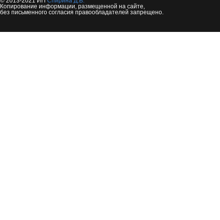
© 2013-2021 ИП
Спирина Д.В.
Копирование информации, размещенной на сайте,
без письменного согласия правообладателей запрещено.