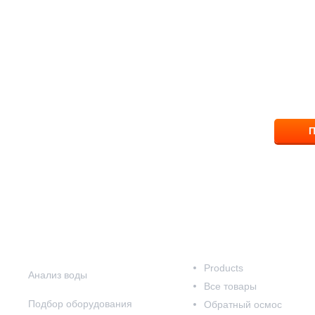
ПОМОЖЕМ ВЫБР
ответим на вопрос
8 (83
П
Наши услуги
Наш каталог
Products
Анализ воды
Все товары
Подбор оборудования
Обратный осмос