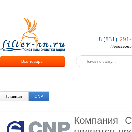
О компании
Услуги
Оплата и
8 (831)
291-
Перезвон
Все товары
Главная
CNP
Компания C
является пр