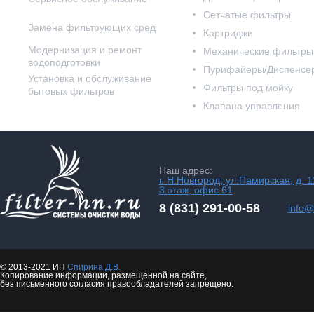
Сетчатые фильтры
Замена фильтрующих сред
Картриджи
Модернизация и ремонт
Механические фильтры
водоподготовки
Пурифайеры/Диспенсе
Установка и обслуживание
Фильтры под мойку
бытовых фильтров
Клапана управления
Наш адрес:
г. Н.Новгород, ул.Памирская, д. 1
3 этаж, офис 61
8 (831) 291-00-58
info@f
© 2013-2021 ИП
Спирина Д.В.
Копирование информации, размещенной на сайте,
без письменного согласия правообладателей запрещено.