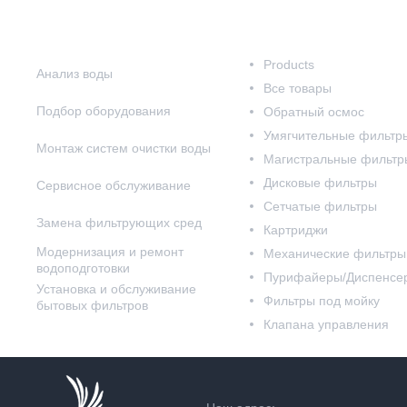
Наши услуги
Наш каталог
Products
Анализ воды
Все товары
Подбор оборудования
Обратный осмос
Умягчительные фильтр
Монтаж систем очистки воды
Магистральные фильтр
Дисковые фильтры
Сервисное обслуживание
Сетчатые фильтры
Замена фильтрующих сред
Картриджи
Модернизация и ремонт
Механические фильтры
водоподготовки
Пурифайеры/Диспенсе
Установка и обслуживание
Фильтры под мойку
бытовых фильтров
Клапана управления