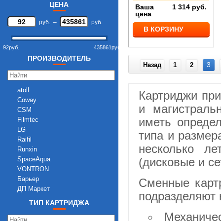
19
ЦЕНА
Ваша
1 314
руб.
2
цена
2,1
руб.
–
руб.
В КОРЗИНУ
2,4
2,8
92
руб.
435861
руб.
23
ПРОИЗВОДИТЕЛЬ
23,5
3
Назад
1
2
27
30
31
atoll
Картриджи при
33
Coway
и магистраль
34
CSM
36
иметь определ
Filmtec
36,6
LG
типа и размер
37
Raifil
несколько ле
40
Runxin
5,3
SpaceAqua
(дисковые и се
5,7
VONTRON
6,25
Барьер
Сменные карт
6,5
ДП Маркет
подразделяют 
6,8
ТИП КАРТРИДЖА
7
Механичес
7,2