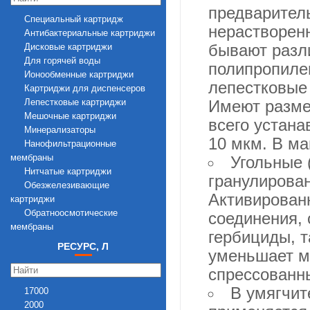
0,13
предваритель
Специальный картридж
0,2
нерастворенн
Антибактериальные картриджи
0,3
бывают разли
Дисковые картриджи
1
Для горячей воды
1,3
полипропилен
Ионообменные картриджи
1,5
лепестковые
Картриджи для диспенсеров
2
Лепестковые картриджи
Имеют разме
3
Мешочные картриджи
4
всего устана
Минерализаторы
5
10 мкм. В ма
Нанофильтрационные
8
мембраны
Угольные 
10
Нитчатые картриджи
15
гранулирован
Обезжелезивающие
20
Активированн
картриджи
25
Обратноосмотические
соединения, 
35
мембраны
50
гербициды, т
Полипропиленовые картриджи
70
РЕСУРС, Л
уменьшает му
Пустые контейнеры
100
Сетчатые картриджи
спрессованн
Угольные картриджи
В умягчит
17000
Ультрафильтрационные
2000
мембраны