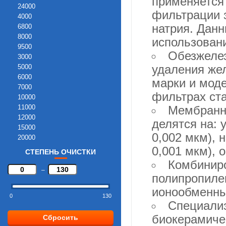
применяется
24000
фильтрации 
4000
натрия. Данн
6800
8000
использован
9500
Обезжеле
3000
удаления жел
5000
6000
марки и мод
7000
фильтрах ста
10000
11000
Мембранны
12000
делятся на: 
15000
0,002 мкм), 
20000
30000
0,001 мкм), 
СТЕПЕНЬ ОЧИСТКИ
50000
Комбиниро
60000
–
полипропиле
Не ограничен
ионообменный
0
130
Специализ
биокерамичес
Сбросить