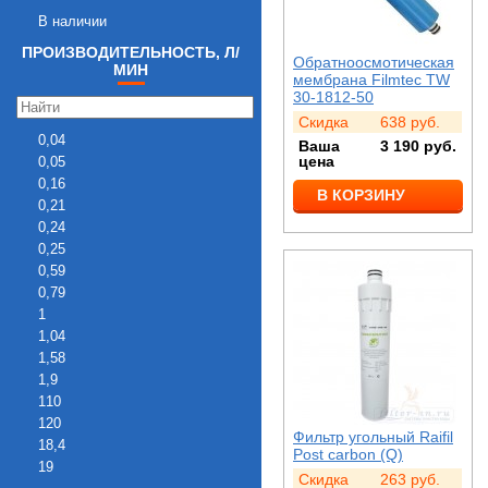
В наличии
ПРОИЗВОДИТЕЛЬНОСТЬ, Л/
Обратноосмотическая
МИН
мембрана Filmtec TW
30-1812-50
Скидка
638
руб.
0,04
Ваша
3 190
руб.
цена
0,05
0,16
В КОРЗИНУ
0,21
0,24
0,25
0,59
0,79
1
1,04
1,58
1,9
110
120
Фильтр угольный Raifil
18,4
Post carbon (Q)
19
Скидка
263
руб.