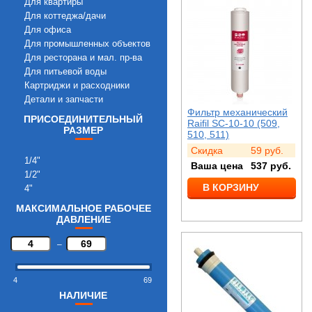
Для квартиры
Для коттеджа/дачи
Для офиса
Для промышленных объектов
Для ресторана и мал. пр-ва
Для питьевой воды
Картриджи и расходники
Детали и запчасти
Фильтр механический
ПРИСОЕДИНИТЕЛЬНЫЙ
Raifil SC-10-10 (509,
РАЗМЕР
510, 511)
Скидка
59
руб.
1/4"
Ваша цена
537
руб.
1/2"
В КОРЗИНУ
4"
МАКСИМАЛЬНОЕ РАБОЧЕЕ
ДАВЛЕНИЕ
–
4
69
НАЛИЧИЕ