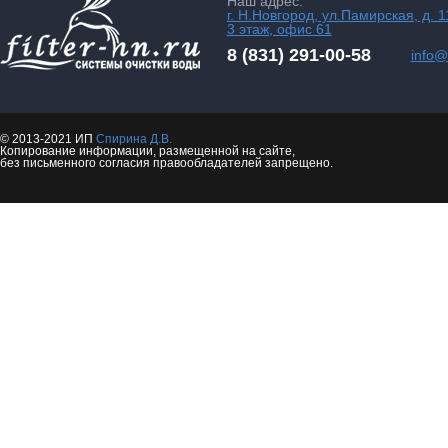
Наш адрес:
г. Н.Новгород, ул.Памирская, д. 1
3 этаж, офис 61
8 (831) 291-00-58
info@f
© 2013-2021 ИП
Спирина Д.В.
Копирование информации, размещенной на сайте,
без письменного согласия правообладателей запрещено.