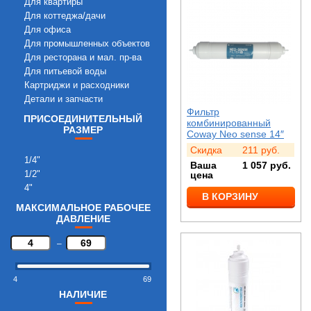
Для квартиры
Для коттеджа/дачи
Для офиса
Для промышленных объектов
Для ресторана и мал. пр-ва
Для питьевой воды
Картриджи и расходники
Детали и запчасти
Фильтр
ПРИСОЕДИНИТЕЛЬНЫЙ
комбинированный
РАЗМЕР
Coway Neo sense 14″
Скидка
211
руб.
1/4"
Ваша
1 057
руб.
1/2"
цена
4"
В КОРЗИНУ
МАКСИМАЛЬНОЕ РАБОЧЕЕ
ДАВЛЕНИЕ
–
4
69
НАЛИЧИЕ