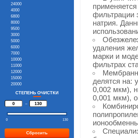
24000
применяется
4000
фильтрации 
6800
натрия. Данн
8000
9500
использован
3000
Обезжеле
5000
удаления жел
6000
7000
марки и мод
10000
фильтрах ста
11000
Мембранны
12000
15000
делятся на: 
20000
0,002 мкм), 
30000
СТЕПЕНЬ ОЧИСТКИ
0,001 мкм), 
50000
60000
–
Комбиниро
Не ограничен
полипропиле
0
130
ионообменный
Специализ
Сбросить