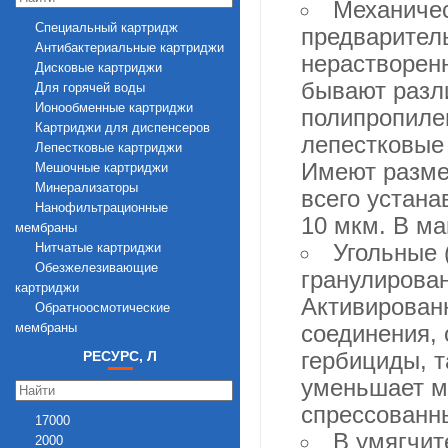
Механичес
0,13
Специальный картридж
предваритель
0,2
Антибактериальные картриджи
0,3
нерастворенн
Дисковые картриджи
1
бывают разли
Для горячей воды
1,3
Ионообменные картриджи
полипропилен
1,5
Картриджи для диспенсеров
2
лепестковые
Лепестковые картриджи
3
Имеют разме
Мешочные картриджи
4
Минерализаторы
5
всего устана
Нанофильтрационные
8
10 мкм. В ма
мембраны
10
Угольные 
Нитчатые картриджи
15
Обезжелезивающие
20
гранулирован
картриджи
25
Активированн
Обратноосмотические
35
мембраны
соединения, 
50
Полипропиленовые картриджи
70
гербициды, т
РЕСУРС, Л
Пустые контейнеры
100
уменьшает му
Сетчатые картриджи
Угольные картриджи
спрессованн
17000
Ультрафильтрационные
В умягчит
2000
мембраны