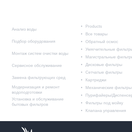
Наши услуги
Наш каталог
Products
Анализ воды
Все товары
Подбор оборудования
Обратный осмос
Умягчительные фильтр
Монтаж систем очистки воды
Магистральные фильтр
Дисковые фильтры
Сервисное обслуживание
Сетчатые фильтры
Замена фильтрующих сред
Картриджи
Модернизация и ремонт
Механические фильтры
водоподготовки
Пурифайеры/Диспенсе
Установка и обслуживание
Фильтры под мойку
бытовых фильтров
Клапана управления