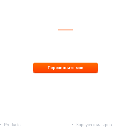
ОЖЕМ ВЫБРАТЬ И КУПИТЬ ФИ
тветим на вопросы, примем заказ по телефо
8 (831) 291-00-58
Перезвоните мне
Наш каталог
Products
Корпуса фильтров