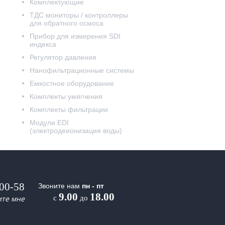
Комплектующие
ТДС мониторы / контроллеры
для обратного осмоса
Прибор для измерения SDI
индекса
Регулятор давления
Нанофильтрационные системы
Емкостное оборудование
Комплекты умягчения
Комплекты фильтрации
Модули EDI
(электродеионизация воды)
-00-58
Звоните нам
пн - пт
9.00
18.00
ите мне
с
до