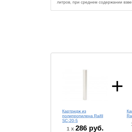
литров, при среднем содержании взве
Картридж из
Ка
полипропилена Raifil
Ra
SC-20-5
286
руб.
1 x