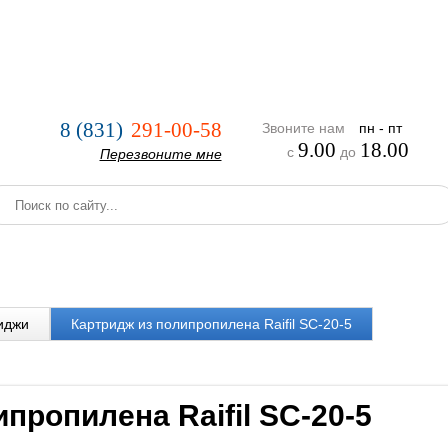
нии
Услуги
Оплата и доставка
Реализованные проекты
8 (831)
291-00-58
Звоните нам
пн - пт
9.00
18.00
с
до
Перезвоните мне
иджи
Картридж из полипропилена Raifil SC-20-5
пропилена Raifil SC-20-5