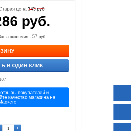
Старая цена
343
руб.
286
руб.
57
Ваша экономия -
руб.
РЗИНУ
ТЬ В ОДИН КЛИК
107
 отзывы покупателей и
йте качество магазина на
Маркете
+