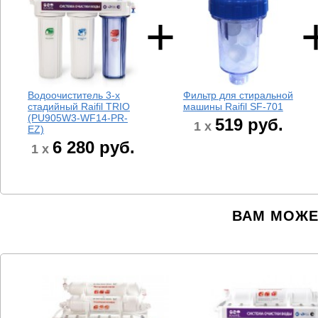
Водоочиститель 3-х
Фильтр для стиральной
стадийный Raifil TRIO
машины Raifil SF-701
(PU905W3-WF14-PR-
519
руб.
1 x
EZ)
6 280
руб.
1 x
ВАМ МОЖЕ