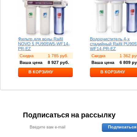
Фильтр для воды Raifil
Водоочиститель 4-х
NOVO 5 PU905W5-WF14-
стадийный Raifil PU90
PR-EZ
WF14-PR-EZ
Скидка
1 785
руб.
Скидка
1 362
ру
Ваша цена
8 927
руб.
Ваша цена
6 809
ру
В КОРЗИНУ
В КОРЗИНУ
Подписаться на рассылку
Подписаться