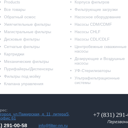
Products
Корпуса фильтров
Все товары
Фильтрующие загрузки
Обратный осмос
Насосное оборудование
Умягчительные фильтры
Насосы CDM/CDMF
Магистральные фильтры
Насосы CHLF
Дисковые фильтры
Насосы CDL/CDLF
Сетчатые фильтры
Центробежные скважинные
насосы
Картриджи
Дозирующие и Воздушные
Механические фильтры
насосы
Пурифайеры/Диспенсеры
УФ-Стерилизаторы
Фильтры под мойку
Ультрафильтрационные
системы
Клапана управления
рес:
+7 (831) 291
вгород, ул.Памирская, д. 11, литераS,
 офис 61
Перезвон
1) 291-00-58
info@filter-nn.ru