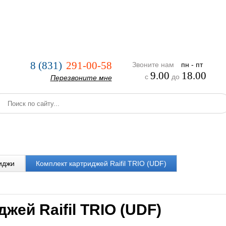
нии
Услуги
Оплата и доставка
Реализованные проекты
8 (831)
291-00-58
Звоните нам
пн - пт
9.00
18.00
с
до
Перезвоните мне
иджи
Комплект картриджей Raifil TRIO (UDF)
жей Raifil TRIO (UDF)