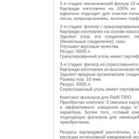
1-я стадия: механический фильтр 10 м
Картридж изготовлен на 100% из п
идеально подходит для очистки пить
песок, микроорганизмы, волокно торф
2-я стадия: фильтр с гранулированны
Картридж изготовлен на основе кокосо
Удаляет хлор, его соединения, п
(бензольные соединения), газы.
Улучшает вкусовые качества.
Ресурс: 6000 л.
Гранулированный уголь имеет сертиф
3-я стадия: фильтр из спрессованного
Картридж изготовлен из высококачеств
Удаляет вредные органические соедин
Размер пор: 10 мкм.
Ресурс: 6000 л.
Спрессованный уголь имеет сертифик
Комплект
фильтров
для
Raifil
TRIO
Приобретая
комплект
3
сменных
карт
и
эффективного
очищения
воды
от
характера
.
Более
того
,
готовый
ко
подходящих
фильтров
для
имеющей
приобретение
.
Ресурсы
картриджей
рассчитаны
,
в
месяцам
интенсивной
ежедневной
эк