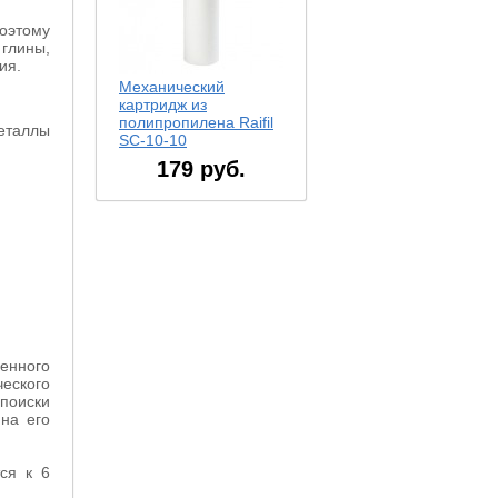
оэтому
 глины,
ия.
Механический
картридж из
полипропилена Raifil
еталлы
SC-10-10
179
руб.
венного
еского
поиски
на
его
ся
к
6