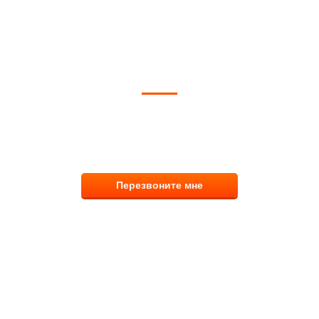
ОЖЕМ ВЫБРАТЬ И КУПИТЬ ФИ
тветим на вопросы, примем заказ по телефо
8 (831) 291-00-58
Перезвоните мне
Наш каталог