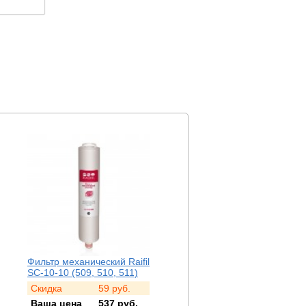
Комплект для Фильтров
Комплект картриджей
TRIO (GAC)
TRIO (IRC) со смолой
Скидка
247
руб.
Скидка
225
руб.
Ваша цена
1 235
руб.
Ваша цена
1 125
руб.