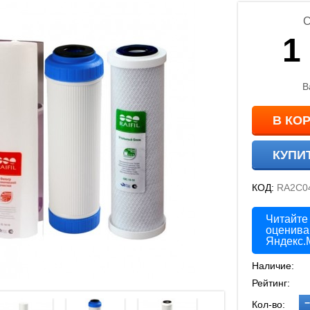
С
1
В
В КО
КУПИ
КОД:
RA2C0
Читайте
оценива
Яндекс.
Наличие:
Рейтинг:
−
Кол-во: