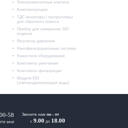
Электромагнитные клапана
Комплектующие
ТДС мониторы / контроллеры
для обратного осмоса
Прибор для измерения SDI
индекса
Регулятор давления
Нанофильтрационные системы
Емкостное оборудование
Комплекты умягчения
Комплекты фильтрации
Модули EDI
(электродеионизация воды)
-00-58
Звоните нам
пн - пт
9.00
18.00
ите мне
с
до