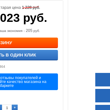
тарая цена
1 228
руб.
 023
руб.
205
аша экономия -
руб.
РЗИНУ
ТЬ В ОДИН КЛИК
464
 отзывы покупателей и
йте качество магазина на
Маркете
+