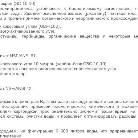
икрон (SC-10-10).
олипропилена, устойчивого к биологическому загрязнению, п
евой воды. Удаляет окисленное железо (ржавчину), частицы ила,
а и прочие примеси органического и неорганического происхожден
м кокосовым углем (UDF-10B).
вого активированного угля.
естициды, гербициды, органические вещества и некоторые м
икат NSF/ANSI 61.
 кокосового угля 10 микрон (карбон-блок CBC-10-10).
енного кокосового активированного спрессованного угля.
ения и хлор.
ат NSF/ANSI 42.
риджей
к
фильтрам
Raifil
вы
раз
и
навсегда
решаете
вопрос
качест
посторонних
примесей
биологического
,
химического
и
механич
мплект
картриджей
трио
значительно
экономит
ваше
время
на
ся
системы
очистки
воды
и
позволяет
оптимизировать
расходы
среднем
,
на
фильтрацию
6
000
литров
воды
,
что
приравнивает
сплуатации
.