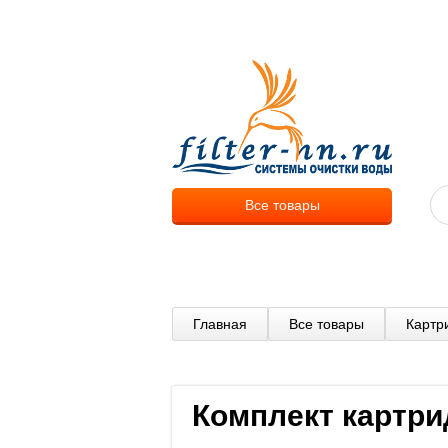
О компа
Все товары
Главная
Все товары
Картр
Комплект картрид