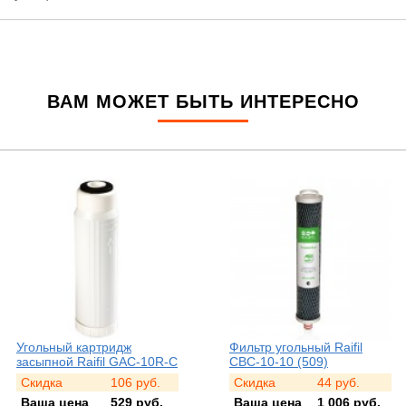
ВАМ МОЖЕТ БЫТЬ ИНТЕРЕСНО
Фильтр угольный Raifil
Фильтр механический Raifil
CBC-10-10 (509)
SC-10-10 (509, 510, 511)
Скидка
44
руб.
Скидка
59
руб.
Ваша цена
1 006
руб.
Ваша цена
537
руб.