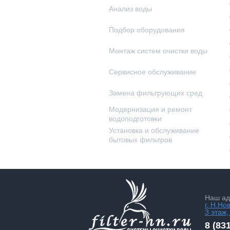
Анализ воды
Подбор оборудования
Монтаж систем очистки воды
Сервисное обслуживание
Замена фильтрующих сред
Модернизация и ремонт
водоподготовки
Установка и обслуживание
бытовых фильтров
Наш ад
г. Н.Но
3 этаж,
8 (83