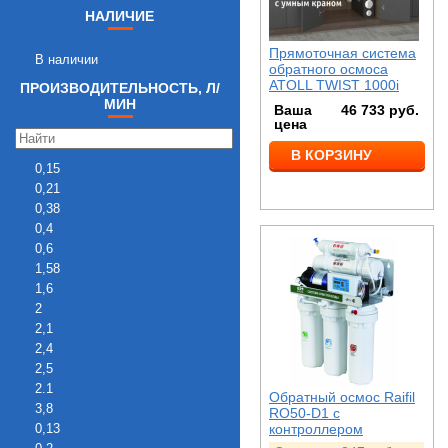
НАЛИЧИЕ
Прямоточная система
В наличии
обратного осмоса
ATOLL TWIST 1000i
ПРОИЗВОДИТЕЛЬНОСТЬ, Л/
МИН
Ваша
46 733
руб.
цена
В КОРЗИНУ
0,15
0,21
0,38
0,4
0,6
1,58
1,6
2
2,1
2,4
2,5
2.1
Обратный осмос Raifil
3,8
RO50-D1 с
0,13
контроллером