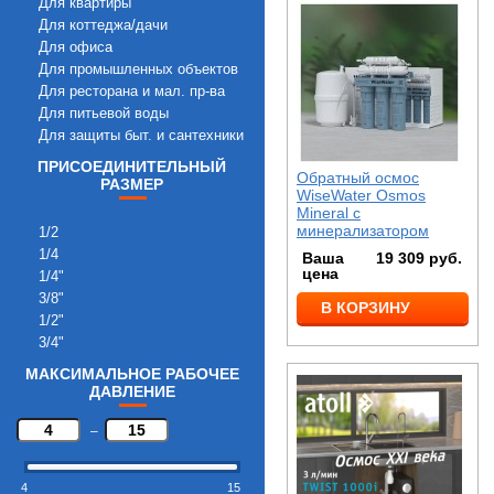
Для квартиры
Для коттеджа/дачи
Для офиса
Для промышленных объектов
Для ресторана и мал. пр-ва
Для питьевой воды
Для защиты быт. и сантехники
ПРИСОЕДИНИТЕЛЬНЫЙ
Обратный осмос
РАЗМЕР
WiseWater Osmos
Mineral с
минерализатором
1/2
1/4
Ваша
19 309
руб.
цена
1/4"
3/8"
В КОРЗИНУ
1/2"
3/4"
МАКСИМАЛЬНОЕ РАБОЧЕЕ
ДАВЛЕНИЕ
–
4
15