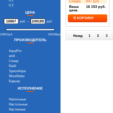
0,2
Скидка
847
руб.
0,3
Ваша
16 153
руб.
цена
0,5
ЦЕНА
0,8
В КОРЗИНУ
1
руб.
–
руб.
1,3
1,5
10867
руб.
249189
руб.
3
Назад
1
2
3
ПРОИЗВОДИТЕЛЬ
AquaPro
atoll
Coway
Raifil
SpaceAqua
WiseWater
Барьер
ИСПОЛНЕНИЕ
Напольные
Настольные
Настенные