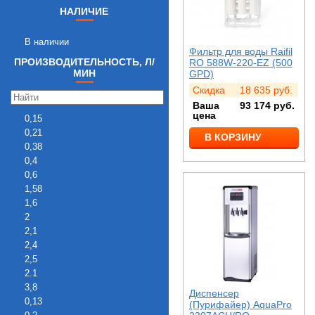
НАЛИЧИЕ
В наличии
Фильтр для воды Raifil
ПРОИЗВОДИТЕЛЬНОСТЬ, Л/
RO 588W-220-EZ (500
МИН
GPD)
Скидка
18 635
руб.
Ваша
93 174
руб.
цена
0,15
0,21
В КОРЗИНУ
0,38
0,4
0,6
1,58
1,6
2
2,1
2,4
2,5
2.1
3,8
Диспенсер
0,13
(Пурифайер) AquaPro