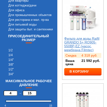
Для квартиры
Для коттеджа/дачи
Для офиса
Для промышленных объектов
Для ресторана и мал. пр-ва
Для питьевой воды
Для защиты быт. и сантехники
ПРИСОЕДИНИТЕЛЬНЫЙ
Фильтр для воды Raifil
РАЗМЕР
GRANDO 5+ RO905-
550BP-EZ (насос,
мембрана Filmtec)
1/2
1/4
Скидка
4 318
руб.
1/4"
Ваша
21 592
руб.
цена
3/8"
1/2"
В КОРЗИНУ
3/4"
МАКСИМАЛЬНОЕ РАБОЧЕЕ
ДАВЛЕНИЕ
–
4
15