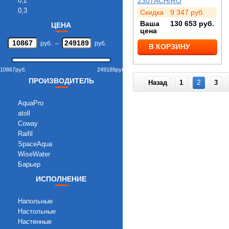
0,2
2307ACH/RO
0,3
Скидка
9 347
руб.
0,5
Ваша
130 653
руб.
ЦЕНА
цена
0,8
1
руб.
–
руб.
В КОРЗИНУ
1,3
1,5
10867
руб.
249189
руб.
3
ПРОИЗВОДИТЕЛЬ
2
Назад
1
3
AquaPro
atoll
Coway
Raifil
SpaceAqua
WiseWater
Барьер
ИСПОЛНЕНИЕ
Напольные
Настольные
Настенные