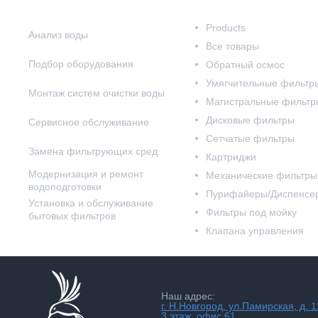
Наши услуги
Наш каталог
Products
Анализ воды
Все товары
Подбор оборудования
Обратный осмос
Умягчительные фильтр
Монтаж систем очистки воды
Магистральные фильтр
Дисковые фильтры
Сервисное обслуживание
Сетчатые фильтры
Замена фильтрующих сред
Картриджи
Модернизация и ремонт
Механические фильтры
водоподготовки
Пурифайеры/Диспенсе
Установка и обслуживание
Фильтры под мойку
бытовых фильтров
Клапана управления
Наш адрес:
г. Н.Новгород, ул.Памирская, д. 1
3 этаж, офис 61