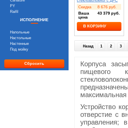
Canature
стекловолокно/ с ДРС
PY
Скидка
8 676
руб.
Raifil
Ваша
43 379
руб.
цена
ИСПОЛНЕНИЕ
В КОРЗИНУ
Напольные
Настольные
Настенные
Назад
1
2
3
Под мойку
Корпуса засы
Сбросить
пищевого к
стекловолокон
предназначен
максимальная 
Устройство ко
отверстие с в
управления; 