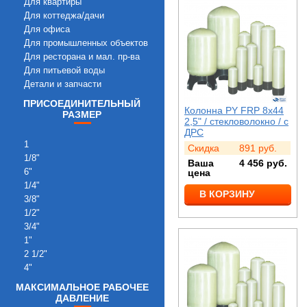
Для квартиры
Для коттеджа/дачи
Для офиса
Для промышленных объектов
Для ресторана и мал. пр-ва
Для питьевой воды
Детали и запчасти
ПРИСОЕДИНИТЕЛЬНЫЙ
Колонна PY FRP 8x44
РАЗМЕР
2,5" / стекловолокно / с
ДРС
1
Скидка
891
руб.
1/8"
Ваша
4 456
руб.
6"
цена
1/4"
В КОРЗИНУ
3/8"
1/2"
3/4"
1"
2 1/2"
4"
МАКСИМАЛЬНОЕ РАБОЧЕЕ
ДАВЛЕНИЕ