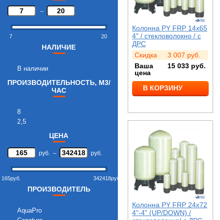
–
Колонна PY FRP 14x65
4" / стекловолокно / с
7
20
ДРС
НАЛИЧИЕ
Скидка
3 007
руб.
Ваша
15 033
руб.
В наличии
цена
ПРОИЗВОДИТЕЛЬНОСТЬ, М3/
В КОРЗИНУ
ЧАС
8
2,5
ЦЕНА
руб.
–
руб.
165
руб.
342418
руб.
ПРОИЗВОДИТЕЛЬ
Колонна PY FRP 24x72
AquaPro
4"-4" (UP/DOWN) /