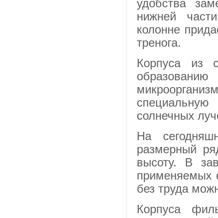
удобства за
нижней части
колонне прида
тренога.
Корпуса из с
образованию
микроорганизм
специальную
солнечных луч
На сегодняш
размерный ряд
высоту. В за
применяемых 
без труда мож
Корпуса фил