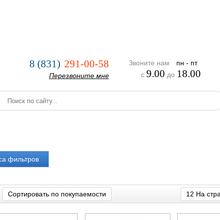
нии
Услуги
Оплата и доставка
Реализованные проекты
8 (831)
291-00-58
Звоните нам
пн - пт
9.00
18.00
с
до
Перезвоните мне
са фильтров
Сортировать по покупаемости
12 На стр