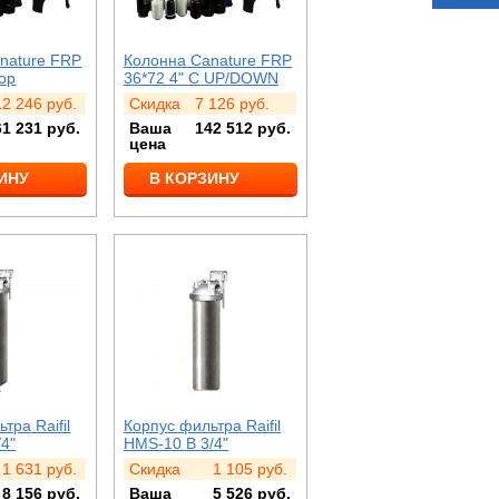
nature FRP
Колонна Canature FRP
top
36*72 4" C UP/DOWN
12 246
руб.
Скидка
7 126
руб.
61 231
руб.
Ваша
142 512
руб.
цена
ИНУ
В КОРЗИНУ
тра Raifil
Корпус фильтра Raifil
/4"
HMS-10 B 3/4"
1 631
руб.
Скидка
1 105
руб.
8 156
руб.
Ваша
5 526
руб.