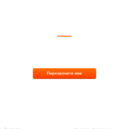
ОЖЕМ ВЫБРАТЬ И КУПИТЬ ФИ
тветим на вопросы, примем заказ по телефо
8 (831) 291-00-58
Перезвоните мне
Наш каталог