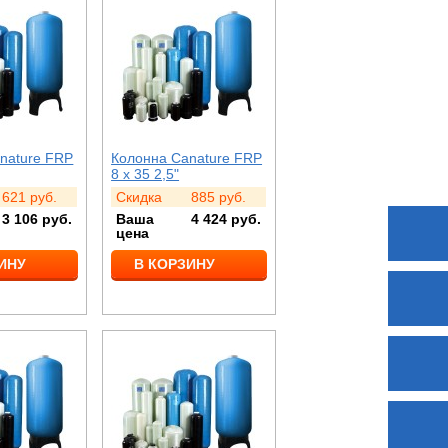
nature FRP
Колонна Canature FRP
8 x 35 2,5"
621
руб.
Скидка
885
руб.
3 106
руб.
Ваша
4 424
руб.
цена
ИНУ
В КОРЗИНУ