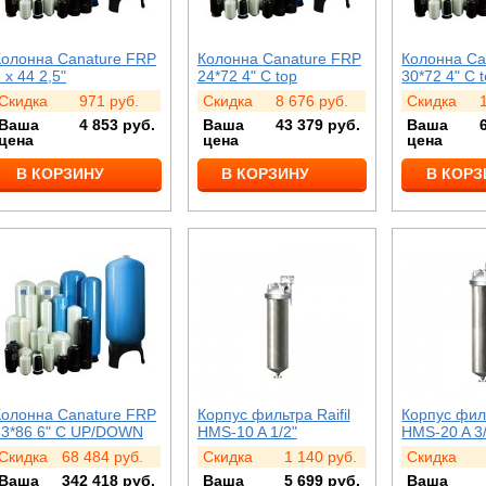
Колонна Canature FRP
Колонна Canature FRP
Колонна Ca
 x 44 2,5"
24*72 4" C top
30*72 4" C 
Скидка
971
руб.
Скидка
8 676
руб.
Скидка
Ваша
4 853
руб.
Ваша
43 379
руб.
Ваша
цена
цена
цена
В КОРЗИНУ
В КОРЗИНУ
В КОРЗ
Колонна Canature FRP
Корпус фильтра Raifil
Корпус филь
63*86 6" C UP/DOWN
HMS-10 A 1/2"
HMS-20 A 3
Скидка
68 484
руб.
Скидка
1 140
руб.
Скидка
Ваша
342 418
руб.
Ваша
5 699
руб.
Ваша