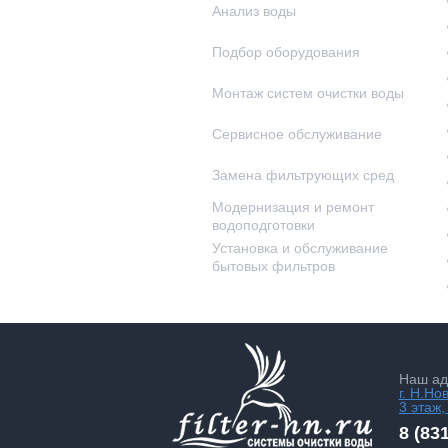
Анализ воды
Подбор оборудования
Монтаж систем очистки воды
Сервисное обслуживание
Замена фильтрующих сред
Модернизация и ремонт
водоподготовки
Установка и обслуживание
бытовых фильтров
Наш ад
г. Н.Но
3 этаж,
8 (83