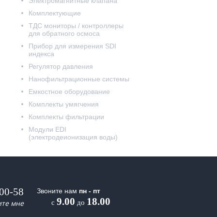
Электромагнитные клапана
Комплектующие
ТДС мониторы / контроллеры
для обратного осмоса
Прибор для измерения SDI
индекса
Регулятор давления
Нанофильтрационные системы
Емкостное оборудование
Комплекты умягчения
Комплекты фильтрации
Модули EDI
(электродеионизация воды)
-00-58
Звоните нам
пн - пт
9.00
18.00
ите мне
с
до