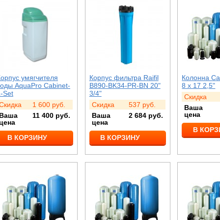
Корпус умягчителя
Корпус фильтра Raifil
Колонна Ca
воды AquaPro Cabinet-
B890-BK34-PR-BN 20"
8 x 17 2,5"
-Set
3/4"
Скидка
Скидка
1 600
руб.
Скидка
537
руб.
Ваша
цена
Ваша
11 400
руб.
Ваша
2 684
руб.
цена
цена
В КОРЗ
В КОРЗИНУ
В КОРЗИНУ