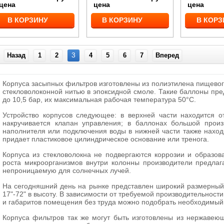
цена
цена
цена
В КОРЗИНУ
В КОРЗИНУ
В КОРЗ
3
Назад
1
2
4
5
6
7
Вперед
Корпуса засыпных фильтров изготовлены из полиэтилена пищевог
стекловолоконной нитью в эпоксидной смоле. Такие баллоны пр
до 10,5 бар, их максимальная рабочая температура 50°С.
Устройство корпусов следующее: в верхней части находится от
накручивается клапан управления; в баллонах большой произ
наполнителя или подключения воды в нижней части также находи
придает пластиковое цилиндрическое основание или тренога.
Корпуса из стекловолокна не подвергаются коррозии и образо
роста микроорганизмов внутри колонны производители предлаг
непроницаемую для солнечных лучей.
На сегодняшний день на рынке представлен широкий размерный р
17"-72" в высоту. В зависимости от требуемой производительнос
и габаритов помещения без труда можно подобрать необходимый
Корпуса фильтров так же могут быть изготовлены из нержавеющ