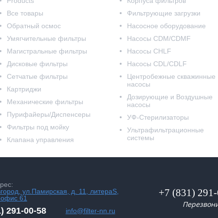
Products
Корпуса фильтров
Все товары
Фильтрующие загрузки
Обратный осмос
Насосное оборудование
Умягчительные фильтры
Насосы CDM/CDMF
Магистральные фильтры
Насосы CHLF
Дисковые фильтры
Насосы CDL/CDLF
Сетчатые фильтры
Центробежные скважинные
насосы
Картриджи
Дозирующие и Воздушные
Механические фильтры
насосы
Пурифайеры/Диспенсеры
УФ-Стерилизаторы
Фильтры под мойку
Ультрафильтрационные
системы
Клапана управления
рес:
+7 (831) 291
вгород, ул.Памирская, д. 11, литераS,
 офис 61
Перезвон
1) 291-00-58
info@filter-nn.ru