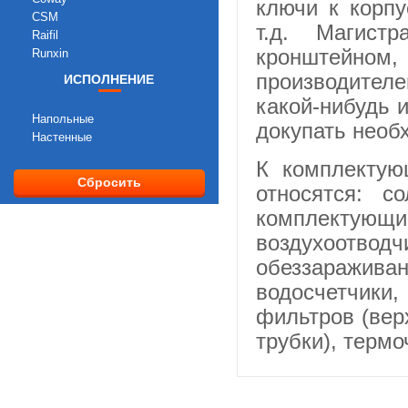
ключи к корп
CSM
т.д. Магист
Raifil
кронштейном, 
Runxin
производител
ИСПОЛНЕНИЕ
какой-нибудь и
Напольные
докупать необ
Настенные
К комплектую
Сбросить
относятся: с
комплектующие
воздухоотводч
обеззаражив
водосчетчики
фильтров (вер
трубки), термо