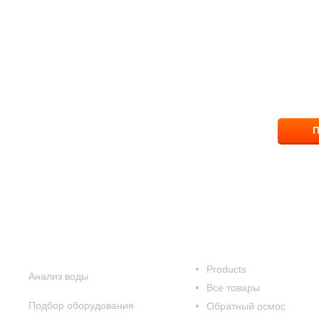
ответим на вопрос
8 (83
П
Наши услуги
Наш каталог
Products
Анализ воды
Все товары
Подбор оборудования
Обратный осмос