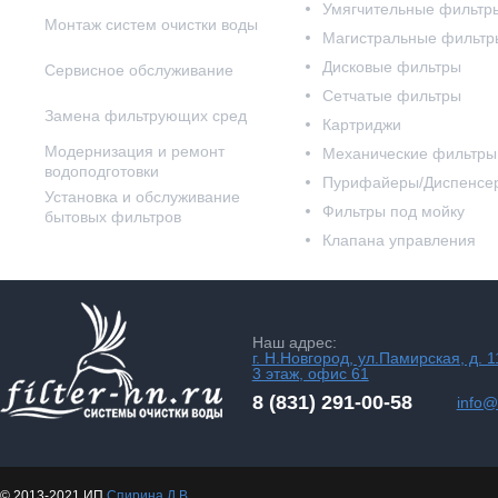
Умягчительные фильтр
Монтаж систем очистки воды
Магистральные фильтр
Дисковые фильтры
Сервисное обслуживание
Сетчатые фильтры
Замена фильтрующих сред
Картриджи
Модернизация и ремонт
Механические фильтры
водоподготовки
Пурифайеры/Диспенсе
Установка и обслуживание
Фильтры под мойку
бытовых фильтров
Клапана управления
Наш адрес:
г. Н.Новгород, ул.Памирская, д. 1
3 этаж, офис 61
8 (831) 291-00-58
info@f
© 2013-2021 ИП
Спирина Д.В.