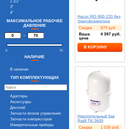
2 1/2"
3"
4"
Насос RO-900-220 без
МАКСИМАЛЬНОЕ РАБОЧЕЕ
трансформатора
ДАВЛЕНИЕ
Скидка
879
руб.
Ваша
4 397
руб.
–
цена
В КОРЗИНУ
0
70
НАЛИЧИЕ
В наличии
ТИП КОМПЛЕКТУЮЩИХ
Адаптеры
Аксессуары
Дисплей
Запчасти блоков управления
Накопительный бак
Запчасти компрессоров
Raifil TK-3600
Измерительные приборы
Скидка
1 036
руб.