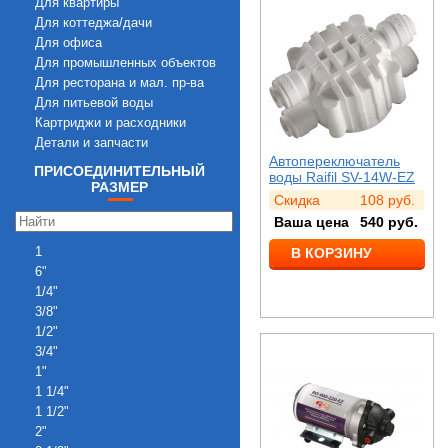
Для квартиры
Для коттеджа/дачи
Для офиса
Для промышленных объектов
Для ресторана и мал. пр-ва
Для питьевой воды
Картриджи и расходники
Детали и запчасти
Автопереключатель
ПРИСОЕДИНИТЕЛЬНЫЙ
воды Raifil SV-14W-EZ
РАЗМЕР
Скидка
108
руб.
Ваша цена
540
руб.
1
В КОРЗИНУ
6"
1/4"
3/8"
1/2"
3/4"
1"
1 1/4"
1 1/2"
2"