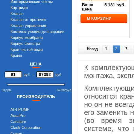
Изотермические чехлы
Ваша
5 181
руб.
Картридж
цена
Клапан
В КОРЗИНУ
Клапан от протечек
Клапан управления
Комплектующие для аэрации
Корпус мембраны
Корпус фильтра
2
Назад
1
3
Кран чистой воды
Краны
Накопительные емкости
ЦЕНА
К комплектую
Насосы
Платы управления
монтажа, эксп
руб.
–
руб.
Реле давления
Солевые баки
Комплектующ
91
руб.
87392
руб.
трансформаторы
относится кра
ПРОИЗВОДИТЕЛЬ
Трубка
но он не всег
Уплотнительные кольца
УФ Лампы
AIR PUMP
его заменить 
Фитинги
AquaPro
(во время э
Canature
системе, что
Clack Corporation
Coway