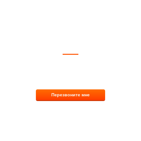
ОЖЕМ ВЫБРАТЬ И КУПИТЬ ФИ
тветим на вопросы, примем заказ по телефо
8 (831) 291-00-58
Перезвоните мне