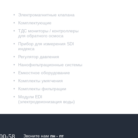
Электромагнитные клапана
Комплектующие
ТДС мониторы / контроллеры
для обратного осмоса
Прибор для измерения SDI
индекса
Регулятор давления
Нанофильтрационные системы
Емкостное оборудование
Комплекты умягчения
Комплекты фильтрации
Модули EDI
(электродеионизация воды)
-00-58
Звоните нам
пн - пт