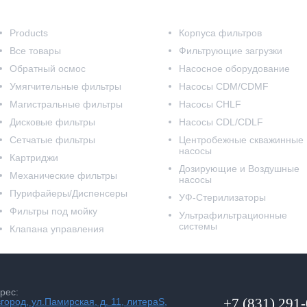
Наш каталог
Products
Корпуса фильтров
Все товары
Фильтрующие загрузки
Обратный осмос
Насосное оборудование
Умягчительные фильтры
Насосы CDM/CDMF
Магистральные фильтры
Насосы CHLF
Дисковые фильтры
Насосы CDL/CDLF
Сетчатые фильтры
Центробежные скважинные
насосы
Картриджи
Дозирующие и Воздушные
Механические фильтры
насосы
Пурифайеры/Диспенсеры
УФ-Стерилизаторы
Фильтры под мойку
Ультрафильтрационные
системы
Клапана управления
рес:
+7 (831) 291
вгород, ул.Памирская, д. 11, литераS,