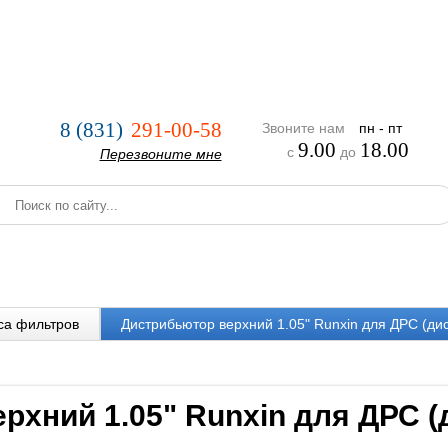
нии
Услуги
Оплата и доставка
Реализованные проекты
8 (831)
291-00-58
Звоните нам
пн - пт
9.00
18.00
с
до
Перезвоните мне
са фильтров
Дистрибьютор верхний 1.05" Runxin для ДРС (дис
рхний 1.05" Runxin для ДРС 