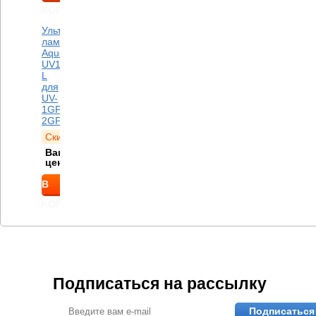
КОРЗИНУ
Ультрафиолетовая
лампа
AquaPro
UV1-
L
для
UV-
1GPM-
2GPM
Скидка
258
руб.
Ваша
2 742
руб.
цена
В
КОРЗИНУ
Подписаться на рассылку
Подписаться