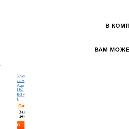
В КОМ
ВАМ МОЖЕ
Ультрафиолетовая
лампа
Aquapro
UV-
6GPM-
L
Скидка
373
руб.
Ваша
3 627
руб.
цена
В