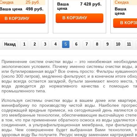
Скидка
25
руб.
Скидка
Ваша
7 428
руб.
цена
Ваша цена
498
руб.
Ваша
цена
В КОРЗИНУ
В КОРЗИНУ
В КОРЗ
5
Назад
1
2
3
4
6
7
8
9
10
11
Применение систем очистки воды – это неизбежная необходим
экологических условиях. Почему именно системы очистки воды, 
или бутилированная вода? Все очень просто: Фильтры кувшинног
(около 300 литров), медленно фильтруют, и в конечном итоге обх
воды всегда остается загадкой, бутыли занимают много места, 
вода доводится до нормативного качества с помощью так
промышленного типа.
Используя системы очистки воды в вашем доме или квартире
минифабрику по производству чистой воды. Наиболее прогре
содержащей вредные примеси, на сегодняшний день являются о
это мембранные технологии, обеспечивающие высочайшую степен
в том, что при применении обратного осмоса из воды удаляются
соединения, а ультрафильтрационная мембрана, при фильтрации
воды. Чем совершеннее будет выбранная Вами технология, 
здоровья воду Вы получите. Ресурс между заменами картриджей в 