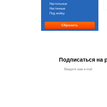
SpaceAqua
Настольные
VONTRON
Настенные
WiseWater
Под мойку
Альянс-Нева
Анион
Барьер
Сбросить
ДП Маркет
ИНМЕТЕХ
Подписаться на 