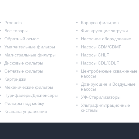
Наш каталог
Products
Корпуса фильтров
Все товары
Фильтрующие загрузки
Обратный осмос
Насосное оборудование
Умягчительные фильтры
Насосы CDM/CDMF
Магистральные фильтры
Насосы CHLF
Дисковые фильтры
Насосы CDL/CDLF
Сетчатые фильтры
Центробежные скважинные
насосы
Картриджи
Дозирующие и Воздушные
Механические фильтры
насосы
Пурифайеры/Диспенсеры
УФ-Стерилизаторы
Фильтры под мойку
Ультрафильтрационные
системы
Клапана управления