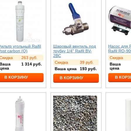
ильтр угольный Raifil
Шаровый вентиль под
Насос для 
ost carbon (Q)
трубку 1/4" Raifil BV-
Raifil RO-9
2BC
Скидка
263
руб.
Скидка
Скидка
39
руб.
Ваша
1 314
руб.
Ваша
цена
цена
Ваша цена
193
руб.
В КОРЗИНУ
В КОРЗ
В КОРЗИНУ