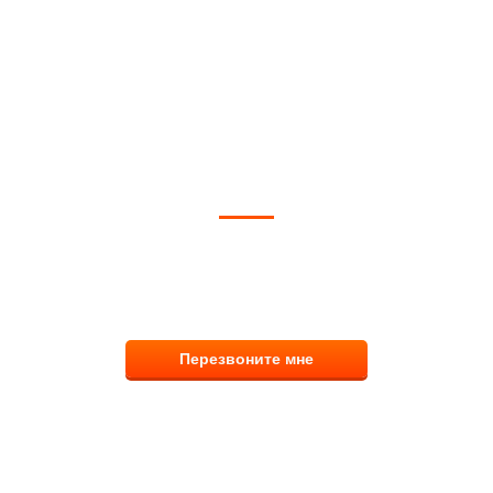
ОЖЕМ ВЫБРАТЬ И КУПИТЬ ФИ
тветим на вопросы, примем заказ по телефо
8 (831) 291-00-58
Перезвоните мне