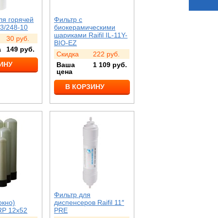
ля горячей
Фильтр с
3/248-10
биокерамическими
шариками Raifil IL-11Y-
30
руб.
BIO-EZ
а
149
руб.
Скидка
222
руб.
ИНУ
Ваша
1 109
руб.
цена
В КОРЗИНУ
Фильтр для
окно)
диспенсеров Raifil 11″
RP 12х52
PRE