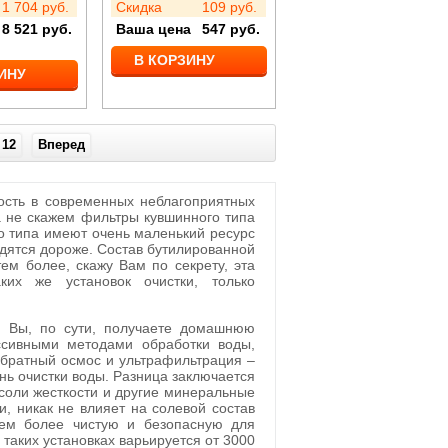
1 704
руб.
Скидка
109
руб.
8 521
руб.
Ваша цена
547
руб.
В КОРЗИНУ
ИНУ
12
Вперед
ость в современных неблагоприятных
а не скажем фильтры кувшинного типа
о типа имеют очень маленький ресурс
одятся дороже. Состав бутилированной
тем более, скажу Вам по секрету, эта
их же установок очистки, только
, Вы, по сути, получаете домашнюю
ссивными методами обработки воды,
братный осмос и ультрафильтрация –
ь очистки воды. Разница заключается
 соли жесткости и другие минеральные
, никак не влияет на солевой состав
тем более чистую и безопасную для
таких установках варьируется от 3000