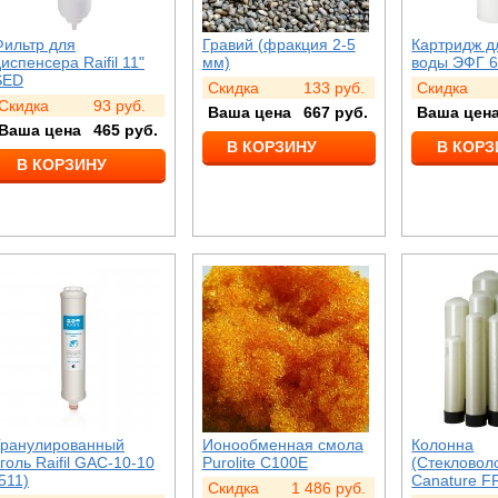
Фильтр для
Гравий (фракция 2-5
Картридж д
испенсера Raifil 11"
мм)
воды ЭФГ 6
SED
Скидка
133
руб.
Скидка
Скидка
93
руб.
Ваша цена
667
руб.
Ваша цен
Ваша цена
465
руб.
В КОРЗИНУ
В КОРЗ
В КОРЗИНУ
Гранулированный
Ионообменная смола
Колонна
голь Raifil GAC-10-10
Purolite C100E
(Стекловол
511)
Canature F
Скидка
1 486
руб.