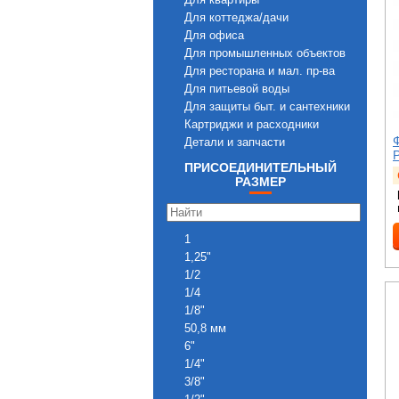
Для коттеджа/дачи
Для офиса
Для промышленных объектов
Для ресторана и мал. пр-ва
Для питьевой воды
Для защиты быт. и сантехники
Картриджи и расходники
Ф
Детали и запчасти
P
ПРИСОЕДИНИТЕЛЬНЫЙ
РАЗМЕР
1
1,25"
1/2
1/4
1/8"
50,8 мм
6"
1/4"
3/8"