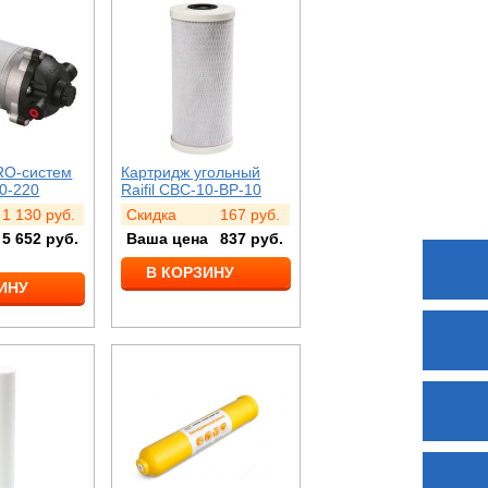
RO-систем
Картридж угольный
00-220
Raifil CBC-10-BP-10
1 130
руб.
Скидка
167
руб.
5 652
руб.
Ваша цена
837
руб.
В КОРЗИНУ
ИНУ