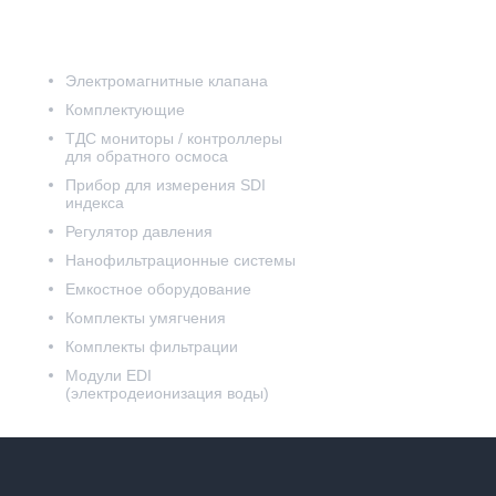
Электромагнитные клапана
Комплектующие
ТДС мониторы / контроллеры
для обратного осмоса
Прибор для измерения SDI
индекса
Регулятор давления
Нанофильтрационные системы
Емкостное оборудование
Комплекты умягчения
Комплекты фильтрации
Модули EDI
(электродеионизация воды)