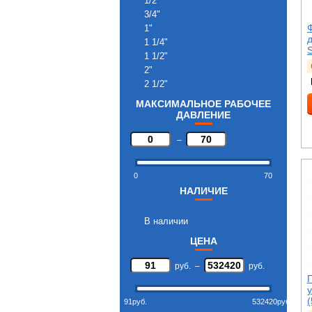
1/2"
3/4"
1"
д
1 1/4"
1 1/2"
2"
2 1/2"
3"
МАКСИМАЛЬНОЕ РАБОЧЕЕ
4"
ДАВЛЕНИЕ
–
0
70
НАЛИЧИЕ
В наличии
ЦЕНА
руб.
–
руб.
у
(
91
руб.
532420
руб.