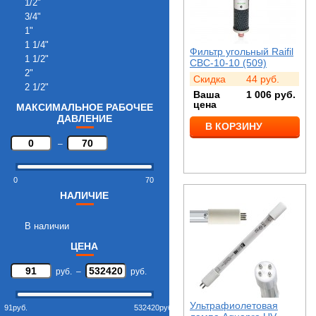
1/2"
3/4"
1"
1 1/4"
Фильтр угольный Raifil
1 1/2"
CBC-10-10 (509)
2"
Скидка
44
руб.
2 1/2"
Ваша
1 006
руб.
3"
цена
МАКСИМАЛЬНОЕ РАБОЧЕЕ
4"
ДАВЛЕНИЕ
В КОРЗИНУ
–
0
70
НАЛИЧИЕ
В наличии
ЦЕНА
руб.
–
руб.
Ультрафиолетовая
91
руб.
532420
руб.