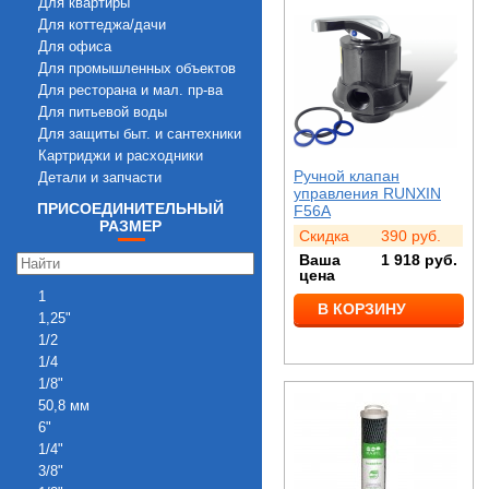
Для квартиры
Для коттеджа/дачи
Для офиса
Для промышленных объектов
Для ресторана и мал. пр-ва
Для питьевой воды
Для защиты быт. и сантехники
Картриджи и расходники
Ручной клапан
Детали и запчасти
управления RUNXIN
ПРИСОЕДИНИТЕЛЬНЫЙ
F56A
РАЗМЕР
Скидка
390
руб.
Ваша
1 918
руб.
цена
1
В КОРЗИНУ
1,25"
1/2
1/4
1/8"
50,8 мм
6"
1/4"
3/8"