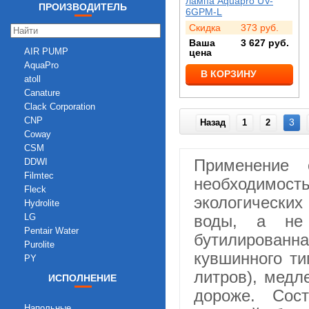
лампа Aquapro UV-
ПРОИЗВОДИТЕЛЬ
6GPM-L
Скидка
373
руб.
Ваша
3 627
руб.
AIR PUMP
цена
AquaPro
В КОРЗИНУ
atoll
Canature
Clack Corporation
CNP
3
Назад
1
2
Coway
CSM
Применение 
DDWI
Filmtec
необходимо
Fleck
экологически
Hydrolite
LG
воды, а не
Pentair Water
бутилирован
Purolite
кувшинного ти
PY
Raifil
литров), медл
ИСПОЛНЕНИЕ
Runxin
дороже. Сос
Seko
Напольные