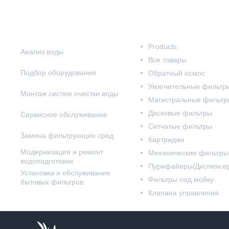
Наши услуги
Наш каталог
Products
Анализ воды
Все товары
Подбор оборудования
Обратный осмос
Умягчительные фильтр
Монтаж систем очистки воды
Магистральные фильтр
Дисковые фильтры
Сервисное обслуживание
Сетчатые фильтры
Замена фильтрующих сред
Картриджи
Модернизация и ремонт
Механические фильтры
водоподготовки
Пурифайеры/Диспенсе
Установка и обслуживание
Фильтры под мойку
бытовых фильтров
Клапана управления