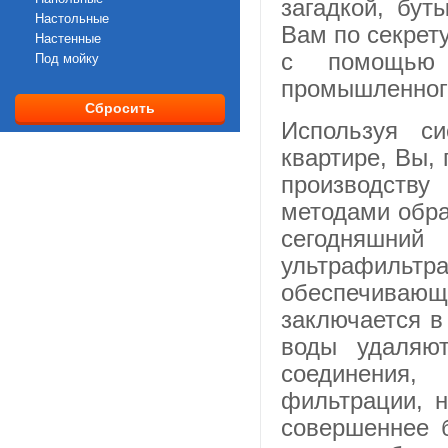
загадкой, бут
SpaceAqua
Настольные
VONTRON
Вам по секрету
Настенные
WiseWater
с помощью 
Под мойку
Альянс-Нева
промышленного
Анион
Барьер
Сбросить
Используя с
ДП Маркет
ИНМЕТЕХ
квартире, Вы,
производств
методами обра
сегодняшни
ультрафиль
обеспечивающи
заключается в
воды удаляю
соединения,
фильтрации, н
совершеннее 