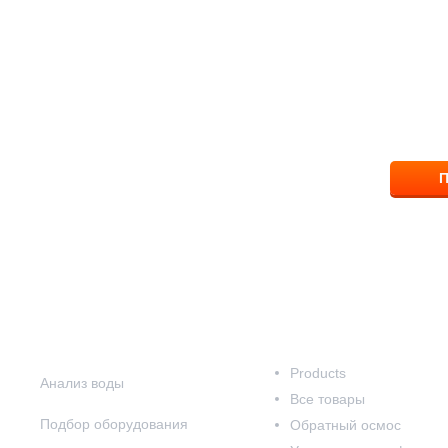
ответим на вопрос
8 (83
П
Наши услуги
Наш каталог
Products
Анализ воды
Все товары
Подбор оборудования
Обратный осмос