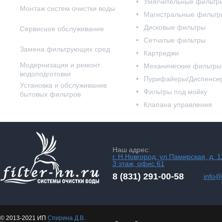
Умягчительные фильтр
Монтаж систем очистки воды
Магистральные фильтр
Дисковые фильтры
Сервисное обслуживание
Сетчатые фильтры
Замена фильтрующих сред
Картриджи
Модернизация и ремонт
Механические фильтры
водоподготовки
Пурифайеры/Диспенсе
Установка и обслуживание
Фильтры под мойку
бытовых фильтров
Клапана управления
Наш адрес:
г. Н.Новгород, ул.Памирская, д. 1
3 этаж, офис 61
8 (831) 291-00-58
info@f
© 2013-2021 ИП
Спирина Д.В.