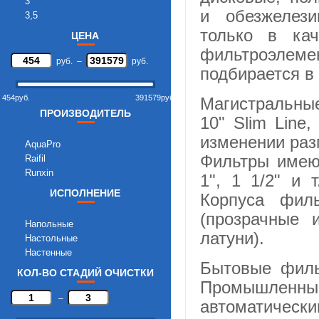
3
и обезжелез
3,5
5
только в кач
ЦЕНА
10
фильтроэлем
14
руб.
–
руб.
подбирается в
15
20
454
руб.
391579
руб.
Магистральны
45
ПРОИЗВОДИТЕЛЬ
10" Slim Line,
изменении раз
AquaPro
Фильтры имеют
Raifil
Runxin
1", 1 1/2" и 
ИСПОЛНЕНИЕ
Корпуса фил
(прозрачные 
Напольные
латуни).
Настольные
Настенные
Бытовые филь
КОЛ-ВО СТАДИЙ ОЧИСТКИ
Промышлен
–
автоматичес