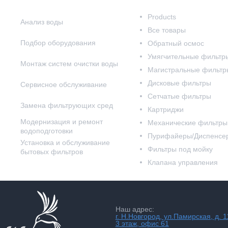
Наши услуги
Наш каталог
Products
Анализ воды
Все товары
Подбор оборудования
Обратный осмос
Умягчительные фильтр
Монтаж систем очистки воды
Магистральные фильтр
Дисковые фильтры
Сервисное обслуживание
Сетчатые фильтры
Замена фильтрующих сред
Картриджи
Модернизация и ремонт
Механические фильтры
водоподготовки
Пурифайеры/Диспенсе
Установка и обслуживание
Фильтры под мойку
бытовых фильтров
Клапана управления
Наш адрес:
г. Н.Новгород, ул.Памирская, д. 1
3 этаж, офис 61