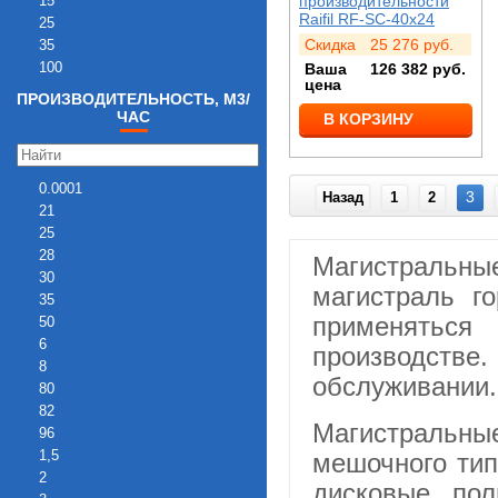
15
производительности
Raifil RF-SC-40х24
25
Скидка
25 276
руб.
35
100
Ваша
126 382
руб.
цена
ПРОИЗВОДИТЕЛЬНОСТЬ, М3/
ЧАС
В КОРЗИНУ
0.0001
3
Назад
1
2
21
25
28
Магистральн
30
магистраль г
35
применяться
50
6
производств
8
обслуживании.
80
82
Магистральн
96
1,5
мешочного тип
2
дисковые, по