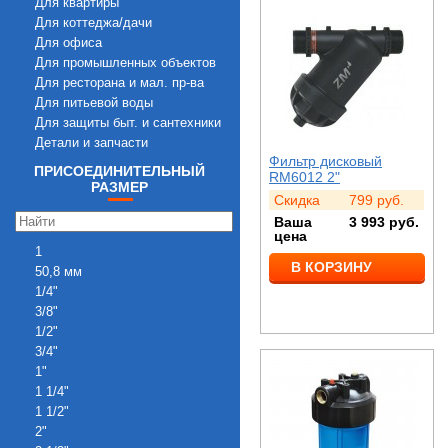
Для квартиры
Для коттеджа/дачи
Для офиса
Для промышленных объектов
Для ресторана и мал. пр-ва
Для питьевой воды
Для защиты быт. и сантехники
Детали и запчасти
Фильтр дисковый
ПРИСОЕДИНИТЕЛЬНЫЙ
RM6012 2"
РАЗМЕР
Скидка
799
руб.
Ваша
3 993
руб.
цена
1
В КОРЗИНУ
50,8 мм
1/4"
3/8"
1/2"
3/4"
1"
1 1/4"
1 1/2"
2"