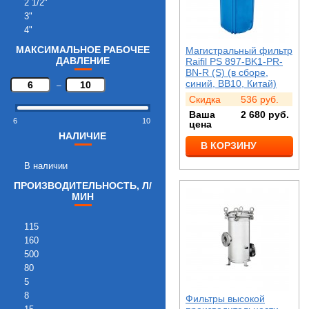
2 1/2"
3"
4"
МАКСИМАЛЬНОЕ РАБОЧЕЕ
Магистральный фильтр
ДАВЛЕНИЕ
Raifil PS 897-BK1-PR-
BN-R (S) (в сборе,
синий, BB10, Китай)
–
Скидка
536
руб.
Ваша
2 680
руб.
6
10
цена
НАЛИЧИЕ
В КОРЗИНУ
В наличии
ПРОИЗВОДИТЕЛЬНОСТЬ, Л/
МИН
115
160
500
80
5
8
Фильтры высокой