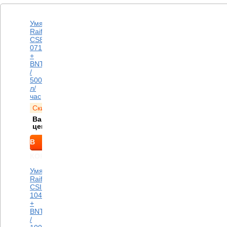
Умягчитель
Raifil
CS8L
0713
+
BNT2650F
/
500
л/
час
Скидка
3 306
руб.
Ваша
16 531
руб.
цена
В
КОРЗИНУ
Умягчитель
Raifil
СSIII
1044
+
BNT2650T
/