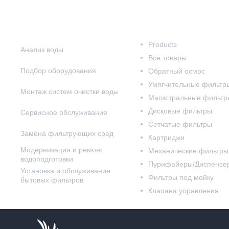
Наши услуги
Наш каталог
Products
Анализ воды
Все товары
Подбор оборудования
Обратный осмос
Умягчительные фильтр
Монтаж систем очистки воды
Магистральные фильтр
Дисковые фильтры
Сервисное обслуживание
Сетчатые фильтры
Замена фильтрующих сред
Картриджи
Модернизация и ремонт
Механические фильтры
водоподготовки
Пурифайеры/Диспенсе
Установка и обслуживание
Фильтры под мойку
бытовых фильтров
Клапана управления