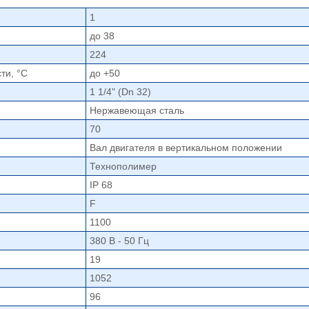
1
до 38
224
ти, °С
до +50
1 1/4" (Dn 32)
Нержавеющая сталь
70
Вал двигателя в вертикальном положении
Технополимер
IP 68
F
1100
380 В - 50 Гц
19
1052
96