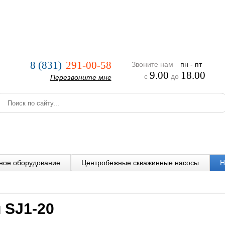
нии
Услуги
Оплата и доставка
Реализованные проекты
8 (831)
291-00-58
Звоните нам
пн - пт
9.00
18.00
с
до
Перезвоните мне
ное оборудование
Центробежные скважинные насосы
Н
 SJ1-20