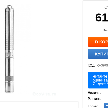
С
61
Ва
В КО
КУПИ
КОД:
RA3P0
Читайте
оценива
Яндекс.
Наличие:
Рейтинг:
−
Кол-во: