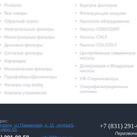
Products
Корпуса фильтров
Все товары
Фильтрующие загрузки
Обратный осмос
Насосное оборудование
Умягчительные фильтры
Насосы CDM/CDMF
Магистральные фильтры
Насосы CHLF
Дисковые фильтры
Насосы CDL/CDLF
Сетчатые фильтры
Центробежные скважинные
насосы
Картриджи
Дозирующие и Воздушные
Механические фильтры
насосы
Пурифайеры/Диспенсеры
УФ-Стерилизаторы
Фильтры под мойку
Ультрафильтрационные
системы
Клапана управления
рес:
+7 (831) 291
вгород, ул.Памирская, д. 11, литераS,
 офис 61
Перезвон