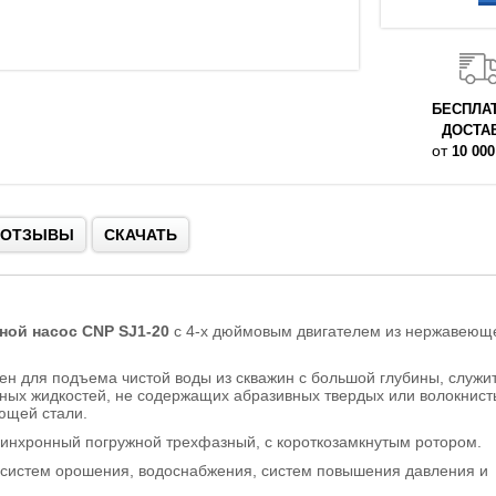
БЕСПЛА
ДОСТА
от
10 000
ОТЗЫВЫ
СКАЧАТЬ
ой насос CNP SJ1-20
с 4-х дюймовым двигателем из нержавеющ
н для подъема чистой воды из скважин с большой глубины, служи
сных жидкостей, не содержащих абразивных твердых или волокнист
ющей стали.
инхронный погружной трехфазный, с короткозамкнутым ротором.
е систем орошения, водоснабжения, систем повышения давления и