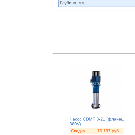
Глубина, мм
Насос CDMF 1-21 (фланец
Насос CDMF 3-21 (фланец
220V)
380V)
Скидка
16 436
руб.
Скидка
16 197
руб.