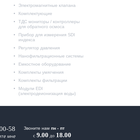
Электромагнитные клапана
Комплектующие
ТДС мониторы / контроллеры
для обратного осмоса
Прибор для измерения SDI
индекса
Регулятор давления
Нанофильтрационные системы
Емкостное оборудование
Комплекты умягчения
Комплекты фильтрации
Модули EDI
(электродеионизация воды)
-00-58
Звоните нам
пн - пт
9.00
18.00
ите мне
с
до