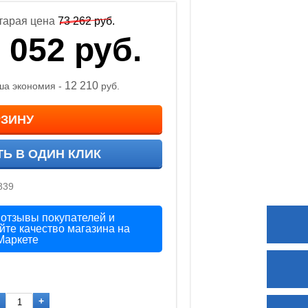
тарая цена
73 262
руб.
 052
руб.
12 210
ша экономия -
руб.
РЗИНУ
ТЬ В ОДИН КЛИК
839
 отзывы покупателей и
йте качество магазина на
Маркете
+