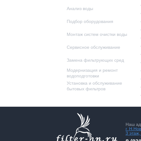
Анализ воды
Подбор оборудования
Монтаж систем очистки воды
Сервисное обслуживание
Замена фильтрующих сред
Модернизация и ремонт
водоподготовки
Установка и обслуживание
бытовых фильтров
Наш ад
г. Н.Но
3 этаж,