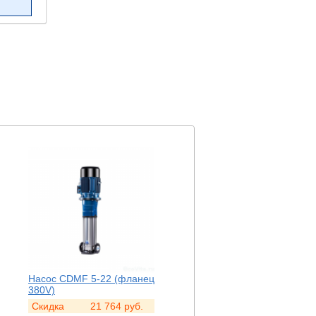
Насос CDMF 5-22 (фланец
Насос CDMF 10-13
380V)
(фланец 220V)
Скидка
21 764
руб.
Скидка
33 817
руб.