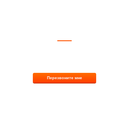
ОЖЕМ ВЫБРАТЬ И КУПИТЬ ФИ
тветим на вопросы, примем заказ по телефо
8 (831) 291-00-58
Перезвоните мне
Наш каталог