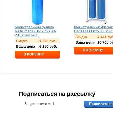
агистральный фильтр
Магистральный фильтр
aifil PS898-BK1-PR (BB-
Raifil PU908B2-BK1-S-G
0", комплект)
Скидка
4 141
руб.
Скидка
1 256
руб.
Ваша цена
20 705
руб.
Ваша цена
6 280
руб.
В КОРЗИНУ
В КОРЗИНУ
Подписаться на рассылку
Подписаться