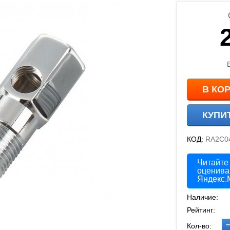
В КО
КУПИ
КОД:
RA2C0
Читайте
оценива
Яндекс.
Наличие:
Рейтинг:
−
Кол-во: