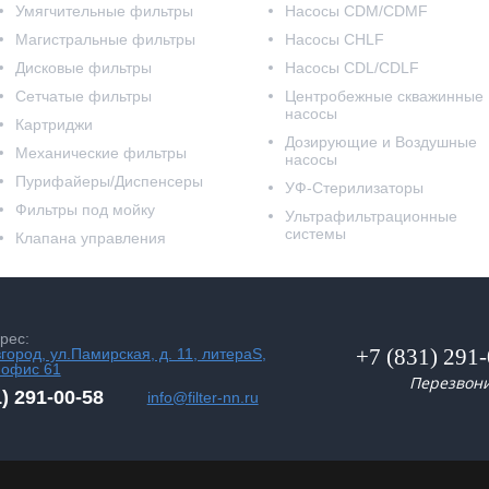
Умягчительные фильтры
Насосы CDM/CDMF
Магистральные фильтры
Насосы CHLF
Дисковые фильтры
Насосы CDL/CDLF
Сетчатые фильтры
Центробежные скважинные
насосы
Картриджи
Дозирующие и Воздушные
Механические фильтры
насосы
Пурифайеры/Диспенсеры
УФ-Стерилизаторы
Фильтры под мойку
Ультрафильтрационные
системы
Клапана управления
рес:
+7 (831) 291
вгород, ул.Памирская, д. 11, литераS,
 офис 61
Перезвон
1) 291-00-58
info@filter-nn.ru