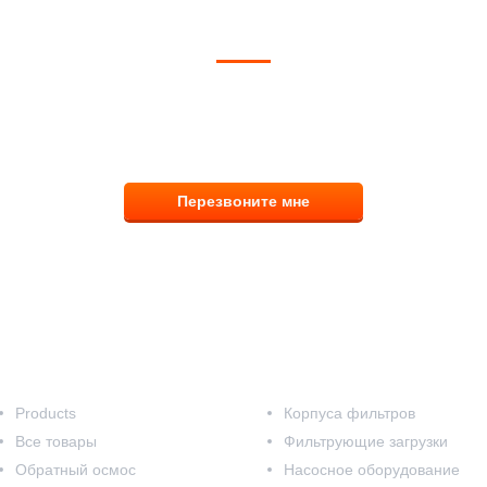
тветим на вопросы, примем заказ по телефо
8 (831) 291-00-58
Перезвоните мне
Наш каталог
Products
Корпуса фильтров
Все товары
Фильтрующие загрузки
Обратный осмос
Насосное оборудование