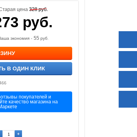
Старая цена
328
руб.
273
руб.
55
Ваша экономия -
руб.
РЗИНУ
ТЬ В ОДИН КЛИК
466
 отзывы покупателей и
йте качество магазина на
Маркете
+