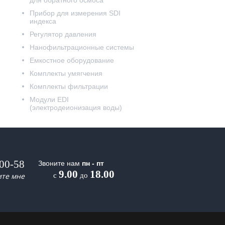
для обратного осмоса
Прибор для измерения SDI
индекса
Регулятор давления
Нанофильтрационные системы
Емкостное оборудование
Комплекты умягчения
Комплекты фильтрации
Модули EDI
(электродеионизация воды)
-00-58
Звоните нам
пн - пт
9.00
18.00
ите мне
с
до