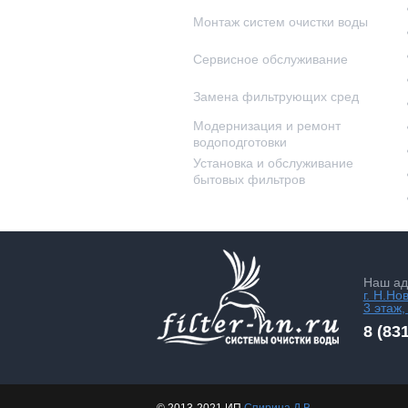
Монтаж систем очистки воды
Сервисное обслуживание
Замена фильтрующих сред
Модернизация и ремонт
водоподготовки
Установка и обслуживание
бытовых фильтров
Наш ад
г. Н.Но
3 этаж,
8 (83
© 2013-2021 ИП
Спирина Д.В.