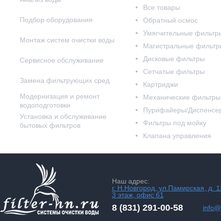
Все товары
Подбор оборудования
Обратный осмос
Умягчительные фильтр
Монтаж систем очистки воды
Магистральные фильтр
Дисковые фильтры
Сервисное обслуживание
Сетчатые фильтры
Замена фильтрующих сред
Картриджи
Модернизация и ремонт
Механические фильтры
водоподготовки
Пурифайеры/Диспенсе
Установка и обслуживание
Фильтры под мойку
бытовых фильтров
Клапана управления
Наш адрес:
г. Н.Новгород, ул.Памирская, д. 1
3 этаж, офис 61
8 (831) 291-00-58
info@f