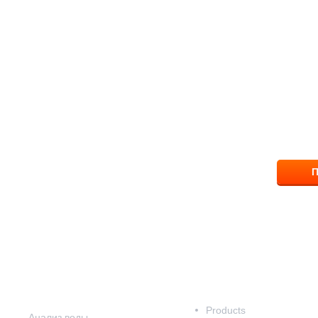
ПОМОЖЕМ ВЫБР
ответим на вопрос
8 (83
П
Наши услуги
Наш каталог
Products
Анализ воды