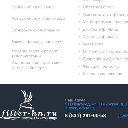
Подбор оборудования
Обратный осмос
Умягчительные фильтр
Монтаж систем очистки воды
Магистральные фильтр
Дисковые фильтры
Сервисное обслуживание
Сетчатые фильтры
Замена фильтрующих сред
Картриджи
Модернизация и ремонт
Механические фильтры
водоподготовки
Пурифайеры/Диспенсе
Установка и обслуживание
Фильтры под мойку
бытовых фильтров
Клапана управления
Наш адрес:
г. Н.Новгород, ул.Памирская, д. 1
3 этаж, офис 61
8 (831) 291-00-58
info@f