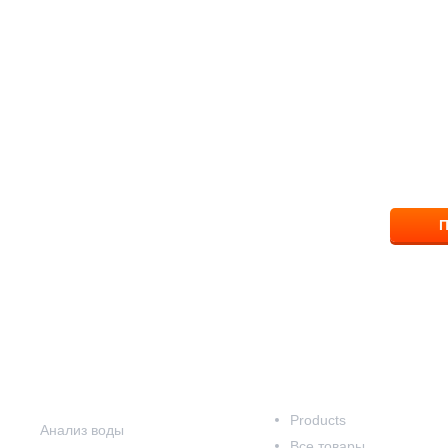
ПОМОЖЕМ ВЫБР
ответим на вопрос
8 (83
П
Наши услуги
Наш каталог
Products
Анализ воды
Все товары