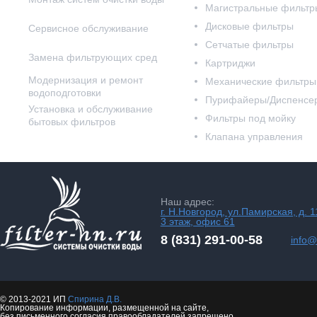
Магистральные фильтр
Дисковые фильтры
Сервисное обслуживание
Сетчатые фильтры
Замена фильтрующих сред
Картриджи
Модернизация и ремонт
Механические фильтры
водоподготовки
Пурифайеры/Диспенсе
Установка и обслуживание
Фильтры под мойку
бытовых фильтров
Клапана управления
Наш адрес:
г. Н.Новгород, ул.Памирская, д. 1
3 этаж, офис 61
8 (831) 291-00-58
info@f
© 2013-2021 ИП
Спирина Д.В.
Копирование информации, размещенной на сайте,
без письменного согласия правообладателей запрещено.