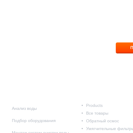
ответим на вопрос
8 (83
П
Наши услуги
Наш каталог
Products
Анализ воды
Все товары
Подбор оборудования
Обратный осмос
Умягчительные фильтр
Монтаж систем очистки воды