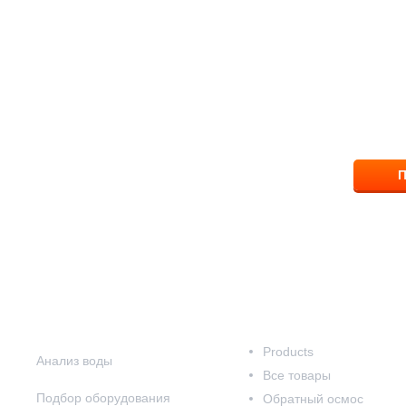
ПОМОЖЕМ ВЫБР
ответим на вопрос
8 (83
П
Наши услуги
Наш каталог
Products
Анализ воды
Все товары
Подбор оборудования
Обратный осмос