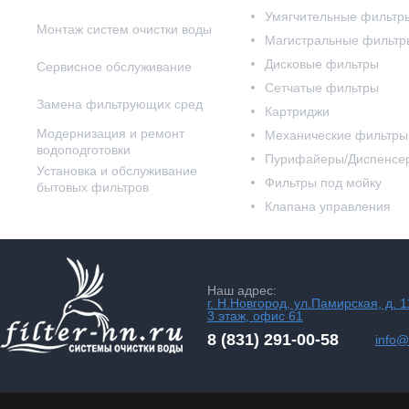
Умягчительные фильтр
Монтаж систем очистки воды
Магистральные фильтр
Дисковые фильтры
Сервисное обслуживание
Сетчатые фильтры
Замена фильтрующих сред
Картриджи
Модернизация и ремонт
Механические фильтры
водоподготовки
Пурифайеры/Диспенсе
Установка и обслуживание
Фильтры под мойку
бытовых фильтров
Клапана управления
Наш адрес:
г. Н.Новгород, ул.Памирская, д. 1
3 этаж, офис 61
8 (831) 291-00-58
info@f