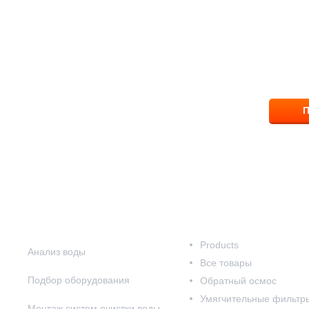
ответим на вопрос
8 (83
П
Наши услуги
Наш каталог
Products
Анализ воды
Все товары
Подбор оборудования
Обратный осмос
Умягчительные фильтр
Монтаж систем очистки воды