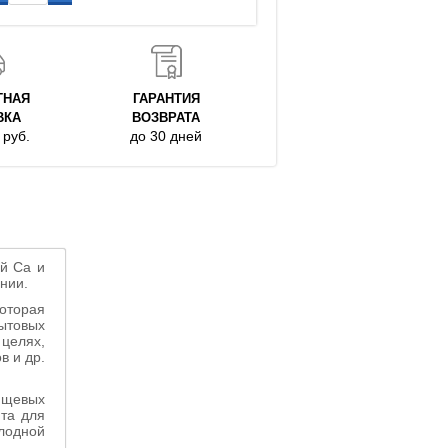
ТНАЯ
ГАРАНТИЯ
ВКА
ВОЗВРАТА
руб.
до 30 дней
й Ca и
нии.
оторая
ытовых
 целях,
в и др.
ищевых
нта для
лодной