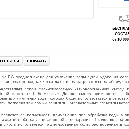
БЕСПЛА
ДОСТА
от
10 000
ОТЗЫВЫ
СКАЧАТЬ
 Na FG предназначена для умягчения воды путем удаления соле
 в пищевых целях, так и в котлах и ином нагревательном оборудова
едставляет собой сильнокислотную катионообменную смолу, к
бщей жесткости 0,05 мг-экв/л. Данная смола применяется в б
оме для умягчения воды, которая будет использоваться в бытовых
ях, позволяя тем самым защитить нагревательные элементы котло
является ее возможность применения для обработки воды в п
также потребность в постоянной регенерации. В качестве реаге
в смолы используется таблетированная соль, растворенная в хо