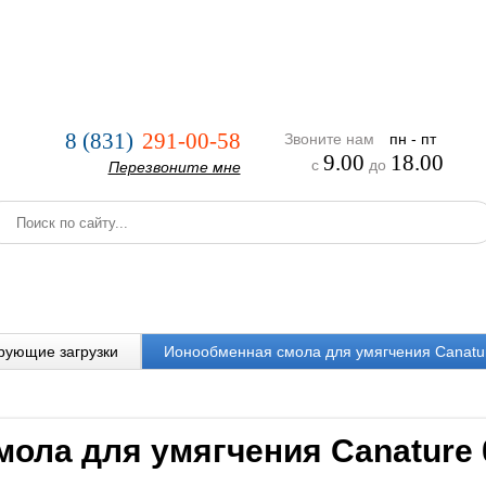
нии
Услуги
Оплата и доставка
Реализованные проекты
8 (831)
291-00-58
Звоните нам
пн - пт
9.00
18.00
с
до
Перезвоните мне
рующие загрузки
Ионообменная смола для умягчения Canatu
ола для умягчения Canature 