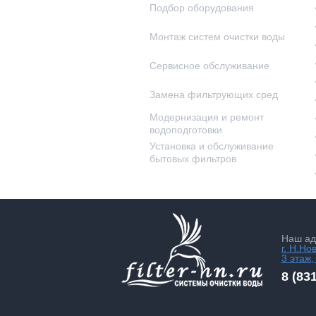
Подбор оборудования
Монтаж систем очистки воды
Сервисное обслуживание
Замена фильтрующих сред
Модернизация и ремонт
водоподготовки
Установка и обслуживание
бытовых фильтров
Наш ад
г. Н.Но
3 этаж,
8 (83