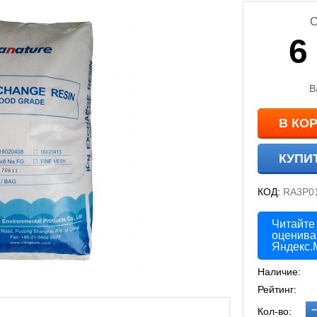
С
6
В
В КО
КУПИ
КОД:
RA3P0
Читайте
оценива
Яндекс.
Наличие:
Рейтинг:
−
Кол-во: