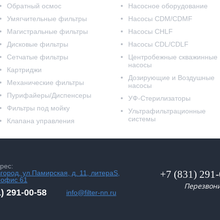
Обратный осмос
Насосное оборудование
Умягчительные фильтры
Насосы CDM/CDMF
Магистральные фильтры
Насосы CHLF
Дисковые фильтры
Насосы CDL/CDLF
Сетчатые фильтры
Центробежные скважинные
насосы
Картриджи
Дозирующие и Воздушные
Механические фильтры
насосы
Пурифайеры/Диспенсеры
УФ-Стерилизаторы
Фильтры под мойку
Ультрафильтрационные
системы
Клапана управления
рес:
+7 (831) 291
вгород, ул.Памирская, д. 11, литераS,
 офис 61
Перезвон
1) 291-00-58
info@filter-nn.ru