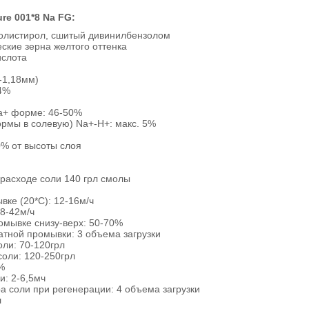
re 001*8 Na FG:
олистирол, сшитый дивинилбензолом
ские зерна желтого оттенка
ислота
-1,18мм)
4%
Na+ форме: 46-50%
рмы в солевую) Na+-H+: макс. 5%
0% от высоты слоя
 расходе соли 140 грл смолы
вке (20*С): 12-16м/ч
 8-42м/ч
омывке снизу-верх: 50-70%
тной промывки: 3 объема загрузки
оли: 70-120грл
соли: 120-250грл
%
и: 2-6,5мч
 соли при регенерации: 4 объема загрузки
л