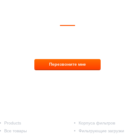
ОЖЕМ ВЫБРАТЬ И КУПИТЬ ФИ
тветим на вопросы, примем заказ по телефо
8 (831) 291-00-58
Перезвоните мне
Наш каталог
Products
Корпуса фильтров
Все товары
Фильтрующие загрузки