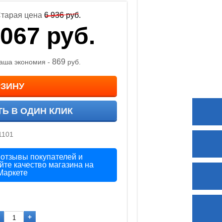
тарая цена
6 936
руб.
 067
руб.
869
аша экономия -
руб.
РЗИНУ
ТЬ В ОДИН КЛИК
1101
 отзывы покупателей и
йте качество магазина на
Маркете
+