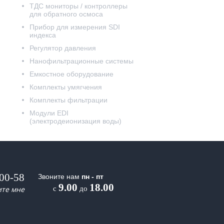
ТДС мониторы / контроллеры
для обратного осмоса
Прибор для измерения SDI
индекса
Регулятор давления
Нанофильтрационные системы
Емкостное оборудование
Комплекты умягчения
Комплекты фильтрации
Модули EDI
(электродеионизация воды)
-00-58
Звоните нам
пн - пт
9.00
18.00
ите мне
с
до