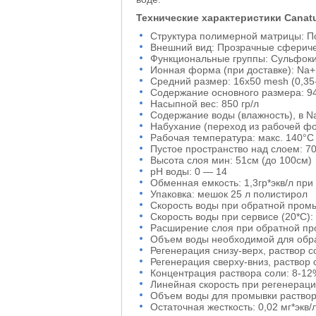
Технические характеристики Canatu
Структура полимерной матрицы: П
Внешний вид: Прозрачные сфериче
Функциональные группы: Сульфок
Ионная форма (при доставке): Na+
Средний размер: 16х50 mesh (0,35
Содержание основного размера: 9
Насыпной вес: 850 гр/л
Содержание воды (влажность), в 
Набухание (переход из рабочей фо
Рабочая температура: макс. 140°С
Пустое пространство над слоем: 7
Высота слоя мин: 51см (до 100см)
рН воды: 0 — 14
Обменная емкость: 1,3гр*экв/л при
Упаковка: мешок 25 л полистирол
Скорость воды при обратной промы
Скорость воды при сервисе (20*С):
Расширение слоя при обратной пр
Объем воды необходимой для обра
Регенерация снизу-верх, раствор с
Регенерация сверху-вниз, раствор 
Концентрация раствора соли: 8-12
Линейная скорость при регенераци
Объем воды для промывки раствора
Остаточная жесткость: 0,02 мг*экв/