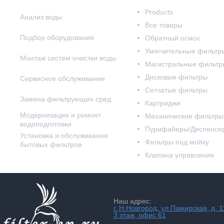
Products
Анализ воды
Все товары
Подбор оборудования
Обратный осмос
Умягчительные фильтр
Монтаж систем очистки воды
Магистральные фильтр
Дисковые фильтры
Сервисное обслуживание
Сетчатые фильтры
Замена фильтрующих сред
Картриджи
Модернизация и ремонт
Механические фильтры
водоподготовки
Пурифайеры/Диспенсе
Установка и обслуживание
Фильтры под мойку
бытовых фильтров
Клапана управления
Наш адрес:
г. Н.Новгород, ул.Памирская, д. 1
3 этаж, офис 61