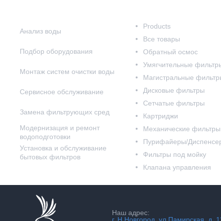
Наши услуги
Наш каталог
Products
Анализ воды
Все товары
Подбор оборудования
Обратный осмос
Умягчительные фильтр
Монтаж систем очистки воды
Магистральные фильтр
Дисковые фильтры
Сервисное обслуживание
Сетчатые фильтры
Замена фильтрующих сред
Картриджи
Модернизация и ремонт
Механические фильтры
водоподготовки
Пурифайеры/Диспенсе
Установка и обслуживание
Фильтры под мойку
бытовых фильтров
Клапана управления
Наш адрес:
г. Н.Новгород, ул.Памирская, д. 1